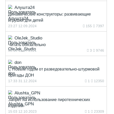
Алушта24
Динамические конструкторы: развивающие
игрушки для детей
23:27 12.09.2024
155
7397
OleJek_Studio
Читать обязательно
08:18 12.07.2021
3
9746
don
С Новым годом от разведовательно-штурмовой
бригады ДОН
17:33 31.12.2024
1
12350
Alushta_GPN
Запрет на использование пиротехнических
изделий
15:03 12.10.2023
1
23309