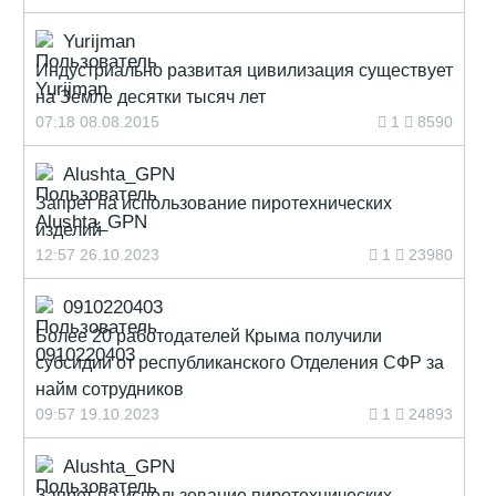
Yurijman
Индустриально развитая цивилизация существует
на Земле десятки тысяч лет
07:18 08.08.2015
1
8590
Alushta_GPN
Запрет на использование пиротехнических
изделий
12:57 26.10.2023
1
23980
0910220403
Более 20 работодателей Крыма получили
субсидии от республиканского Отделения СФР за
найм сотрудников
09:57 19.10.2023
1
24893
Alushta_GPN
Запрет на использование пиротехнических