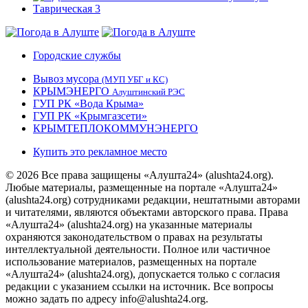
Городские службы
Вывоз мусора
(МУП УБГ и КС)
КРЫМЭНЕРГО
Алуштинский РЭС
ГУП РК «Вода Крыма»
ГУП РК «Крымгазсети»
КРЫМТЕПЛОКОММУНЭНЕРГО
Купить это рекламное место
© 2026 Все права защищены «Алушта24» (alushta24.org).
Любые материалы, размещенные на портале «Алушта24»
(alushta24.org) сотрудниками редакции, нештатными авторами
и читателями, являются объектами авторского права. Права
«Алушта24» (alushta24.org) на указанные материалы
охраняются законодательством о правах на результаты
интеллектуальной деятельности. Полное или частичное
использование материалов, размещенных на портале
«Алушта24» (alushta24.org), допускается только с согласия
редакции с указанием ссылки на источник. Все вопросы
можно задать по адресу info@alushta24.org.