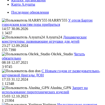
Каталог организаций
Карта Алушты
Последние обновления
HARRY555
У отеля Бартон
городским властям пора прибраться
14:57 30.06.2026
1
3437
Алушта24
Динамические
конструкторы: развивающие игрушки для детей
23:27 12.09.2024
155
7390
OleJek_Studio
Читать
обязательно
08:18 12.07.2021
3
9745
don
С Новым годом от разведовательно-
штурмовой бригады ДОН
17:33 31.12.2024
1
12348
Alushta_GPN
Запрет на
использование пиротехнических изделий
15:03 12.10.2023
1
23304
Yurijman
Индустриально развитая