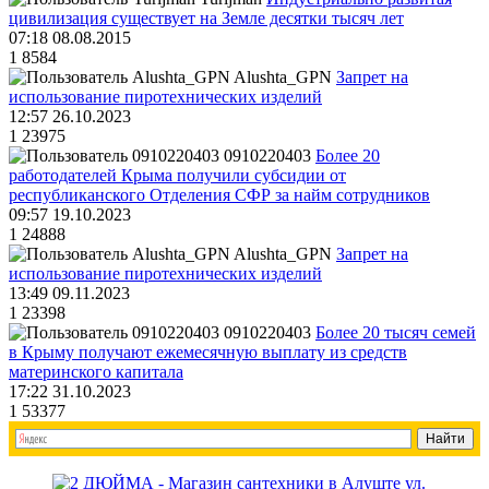
цивилизация существует на Земле десятки тысяч лет
07:18 08.08.2015
1
8584
Alushta_GPN
Запрет на
использование пиротехнических изделий
12:57 26.10.2023
1
23975
0910220403
Более 20
работодателей Крыма получили субсидии от
республиканского Отделения СФР за найм сотрудников
09:57 19.10.2023
1
24888
Alushta_GPN
Запрет на
использование пиротехнических изделий
13:49 09.11.2023
1
23398
0910220403
Более 20 тысяч семей
в Крыму получают ежемесячную выплату из средств
материнского капитала
17:22 31.10.2023
1
53377