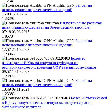
1
12341
Alushta_GPN
Запрет на
использование пиротехнических изделий
15:03 12.10.2023
1
23292
Yurijman
Индустриально развитая
цивилизация существует на Земле десятки тысяч лет
07:18 08.08.2015
1
8573
Alushta_GPN
Запрет на
использование пиротехнических изделий
12:57 26.10.2023
1
23963
0910220403
Более 20
работодателей Крыма получили субсидии от
республиканского Отделения СФР за найм сотрудников
09:57 19.10.2023
1
24874
Alushta_GPN
Запрет на
использование пиротехнических изделий
13:49 09.11.2023
1
23383
0910220403
Более 20 тысяч семей
в Крыму получают ежемесячную выплату из средств
материнского капитала