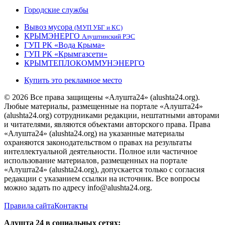
Городские службы
Вывоз мусора
(МУП УБГ и КС)
КРЫМЭНЕРГО
Алуштинский РЭС
ГУП РК «Вода Крыма»
ГУП РК «Крымгазсети»
КРЫМТЕПЛОКОММУНЭНЕРГО
Купить это рекламное место
© 2026 Все права защищены «Алушта24» (alushta24.org).
Любые материалы, размещенные на портале «Алушта24»
(alushta24.org) сотрудниками редакции, нештатными авторами
и читателями, являются объектами авторского права. Права
«Алушта24» (alushta24.org) на указанные материалы
охраняются законодательством о правах на результаты
интеллектуальной деятельности. Полное или частичное
использование материалов, размещенных на портале
«Алушта24» (alushta24.org), допускается только с согласия
редакции с указанием ссылки на источник. Все вопросы
можно задать по адресу info@alushta24.org.
Правила сайта
Контакты
Алушта 24 в социальных сетях: