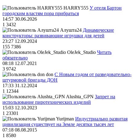
HARRY555
У отеля Бартон
городским властям пора прибраться
14:57 30.06.2026
1
3432
Алушта24
Динамические
конструкторы: развивающие игрушки для детей
23:27 12.09.2024
155
7386
OleJek_Studio
Читать
обязательно
08:18 12.07.2021
3
9742
don
С Новым годом от разведовательно-
штурмовой бригады ДОН
17:33 31.12.2024
1
12344
Alushta_GPN
Запрет на
использование пиротехнических изделий
15:03 12.10.2023
1
23301
Yurijman
Индустриально развитая
цивилизация существует на Земле десятки тысяч лет
07:18 08.08.2015
1
8580