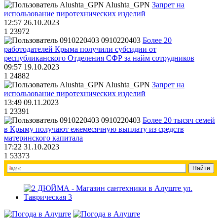
Alushta_GPN
Запрет на
использование пиротехнических изделий
12:57 26.10.2023
1
23972
0910220403
Более 20
работодателей Крыма получили субсидии от
республиканского Отделения СФР за найм сотрудников
09:57 19.10.2023
1
24882
Alushta_GPN
Запрет на
использование пиротехнических изделий
13:49 09.11.2023
1
23391
0910220403
Более 20 тысяч семей
в Крыму получают ежемесячную выплату из средств
материнского капитала
17:22 31.10.2023
1
53373