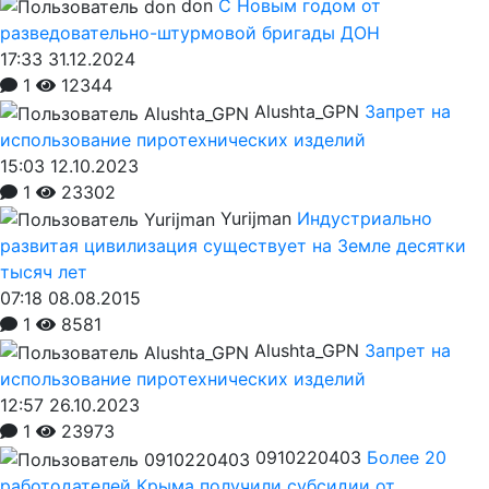
don
С Новым годом от
разведовательно-штурмовой бригады ДОН
17:33 31.12.2024
1
12344
Alushta_GPN
Запрет на
использование пиротехнических изделий
15:03 12.10.2023
1
23302
Yurijman
Индустриально
развитая цивилизация существует на Земле десятки
тысяч лет
07:18 08.08.2015
1
8581
Alushta_GPN
Запрет на
использование пиротехнических изделий
12:57 26.10.2023
1
23973
0910220403
Более 20
работодателей Крыма получили субсидии от