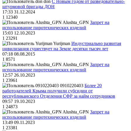
don
С Новым годом от разведовательно-
штурмовой бригады ДОН
17:33 31.12.2024
1
12340
Alushta_GPN
Запрет на
использование пиротехнических изделий
15:03 12.10.2023
1
23291
Yurijman
Индустриально развитая
цивилизация существует на Земле десятки тысяч лет
07:18 08.08.2015
1
8571
Alushta_GPN
Запрет на
использование пиротехнических изделий
12:57 26.10.2023
1
23961
0910220403
Более 20
работодателей Крыма получили субсидии от
республиканского Отделения СФР за найм сотрудников
09:57 19.10.2023
1
24873
Alushta_GPN
Запрет на
использование пиротехнических изделий
13:49 09.11.2023
1
23381