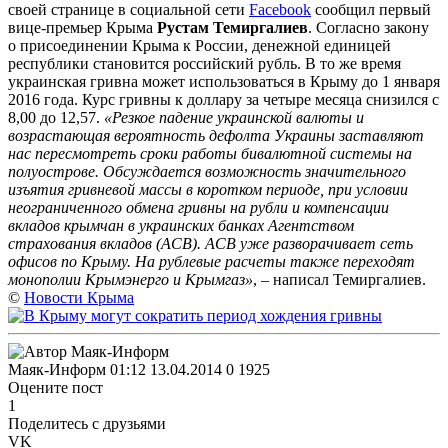
своей странице в социальной сети
Facebook
сообщил первый
вице-премьер Крыма
Рустам Темиргалиев
.
Согласно закону
о присоединении Крыма к России, денежной единицей
республики становится российский рубль. В то же время
украинская гривна может использоваться в Крыму до 1 января
2016 года. Курс гривны к доллару за четыре месяца снизился с
8,00 до 12,57.
«Резкое падение украинской валюты и
возрастающая вероятность дефолта Украины заставляют
нас пересмотреть сроки работы бивалютной системы на
полуострове. Обсуждается возможность значительного
изъятия гривневой массы в коротком периоде, при условии
неограниченного обмена гривны на рубли и компенсации
вкладов крымчан в украинских банках Агентством
страхования вкладов (АСВ). АСВ уже разворачивает сеть
офисов по Крыму. На рублевые расчеты также переходят
монополии Крымэнерго и Крымгаз»
, – написал Темиргалиев.
©
Новости Крыма
Маяк-Информ
01:12 13.04.2014
0
1925
Оцените пост
1
Поделитесь с друзьями
VK