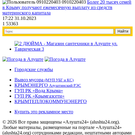
0910220403
Более 20 тысяч семей
в Крыму получают ежемесячную выплату из средств
материнского капитала
17:22 31.10.2023
1
53363
Городские службы
Вывоз мусора
(МУП УБГ и КС)
КРЫМЭНЕРГО
Алуштинский РЭС
ГУП РК «Вода Крыма»
ГУП РК «Крымгазсети»
КРЫМТЕПЛОКОММУНЭНЕРГО
Купить это рекламное место
© 2026 Все права защищены «Алушта24» (alushta24.org).
Любые материалы, размещенные на портале «Алушта24»
(alushta24.org) сотрудниками редакции, нештатными авторами