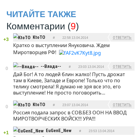
ЧИТАЙТЕ ТАКЖЕ
Комментарии (
9
)
KtoTO
ОТВЕТИТЬ
#
22:58 13.04.2014
+3
Кратко о выступлении Януковича. Ждем
Миротворцев РФ!
--Влада--
ОТВЕТИТЬ
#
23:03 13.04.2014
0
Дай Бог! А то людей блин жалко! Пусть дрожат
там в Киеве, Западе и Европе! Только что по
телику смотрела! Я думаю не зря все это, его
выступление! Не просто поговорить...
KtoTO
ОТВЕТИТЬ
#
23:07 13.04.2014
0
Россия подала запрос в СОВ.БЕЗ ООН НА ВВОД
МИРОТВОРЧЕСКИХ ВОЙСК!!! УРА!!!
EuGenE_New
#
23:53 13.04.2014
+1