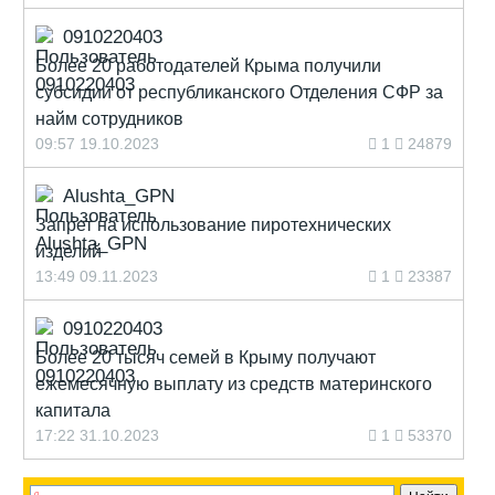
0910220403
Более 20 работодателей Крыма получили
субсидии от республиканского Отделения СФР за
найм сотрудников
09:57 19.10.2023
1
24879
Alushta_GPN
Запрет на использование пиротехнических
изделий
13:49 09.11.2023
1
23387
0910220403
Более 20 тысяч семей в Крыму получают
ежемесячную выплату из средств материнского
капитала
17:22 31.10.2023
1
53370