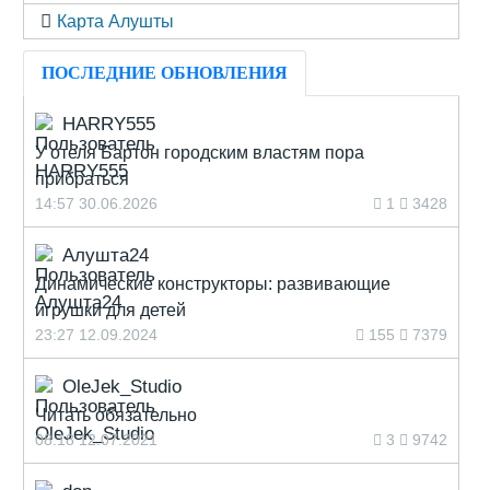
Карта Алушты
ПОСЛЕДНИЕ ОБНОВЛЕНИЯ
HARRY555
У отеля Бартон городским властям пора
прибраться
14:57 30.06.2026
1
3428
Алушта24
Динамические конструкторы: развивающие
игрушки для детей
23:27 12.09.2024
155
7379
OleJek_Studio
Читать обязательно
08:18 12.07.2021
3
9742