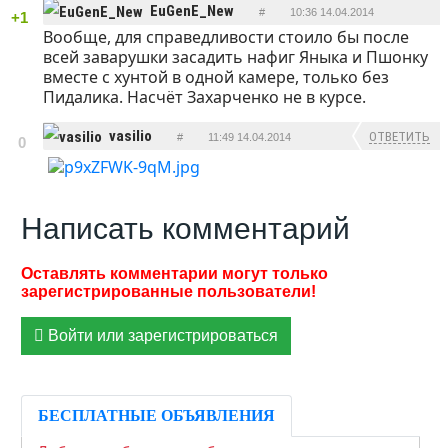
EuGenE_New
#
10:36 14.04.2014
+1
Вообще, для справедливости стоило бы после
ОТВЕТИТЬ
всей заварушки засадить нафиг Яныка и Пшонку
вместе с хунтой в одной камере, только без
Пидалика. Насчёт Захарченко не в курсе.
vasilio
ОТВЕТИТЬ
#
11:49 14.04.2014
0
Написать комментарий
Войти или зарегистрироваться
БЕСПЛАТНЫЕ ОБЪЯВЛЕНИЯ