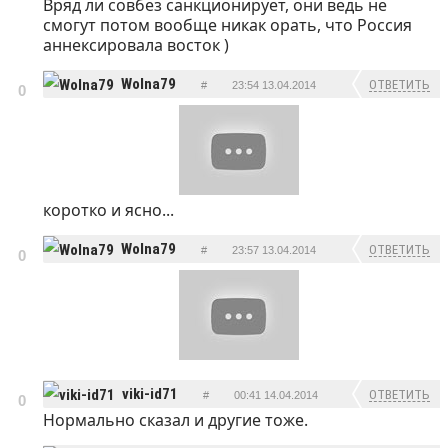
Вряд ли совбез санкционирует, они ведь не
ОТВЕТИТЬ
смогут потом вообще никак орать, что Россия
аннексировала восток )
Wolna79
ОТВЕТИТЬ
#
23:54 13.04.2014
0
коротко и ясно...
Wolna79
ОТВЕТИТЬ
#
23:57 13.04.2014
0
viki-id71
ОТВЕТИТЬ
#
00:41 14.04.2014
0
Нормально сказал и другие тоже.