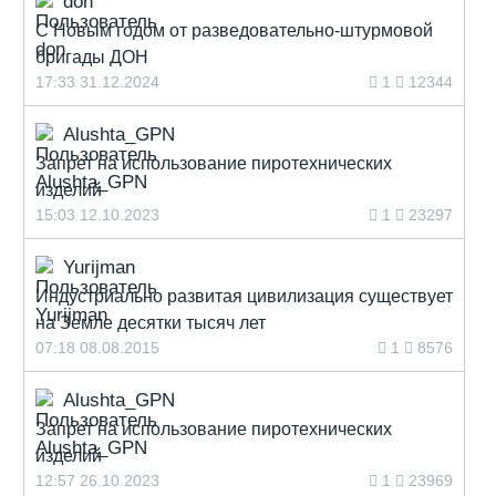
don
С Новым годом от разведовательно-штурмовой
бригады ДОН
17:33 31.12.2024
1
12344
Alushta_GPN
Запрет на использование пиротехнических
изделий
15:03 12.10.2023
1
23297
Yurijman
Индустриально развитая цивилизация существует
на Земле десятки тысяч лет
07:18 08.08.2015
1
8576
Alushta_GPN
Запрет на использование пиротехнических
изделий
12:57 26.10.2023
1
23969