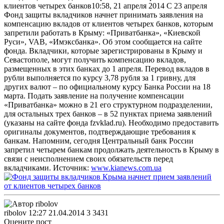
клиентов четырех банков10:58, 21 апреля 2014 С 23 апреля
Фонд защиты вкладчиков начнет принимать заявления на
компенсацию вкладов от клиентов четырех банков, которым
запретили работать в Крыму: «Приватбанка», «Киевской
Руси», VAB, «Имэксбанка». Об этом сообщается на сайте
фонда.
Вкладчики, которые зарегистрированы в Крыму и
Севастополе, могут получить компенсацию вкладов,
размещенных в этих банках до 1 апреля. Перевод вкладов в
рубли выполняется по курсу 3,78 рубля за 1 гривну, для
других валют – по официальному курсу Банка России на 18
марта. Подать заявление на получение компенсации
«Приватбанка» можно в 21 его структурном подразделении,
для остальных трех банков – в 52 пунктах приема заявлений
(указаны на сайте фонда fzvklad.ru). Необходимо предоставить
оригиналы документов, подтверждающие требования к
банкам. Напомним, сегодня Центральный банк России
запретил четырем банкам продолжать деятельность в Крыму в
связи с неисполнением своих обязательств перед
вкладчиками. Источник:
www.kianews.com.ua
ribolov
12:27 21.04.2014
3
3431
Оцените пост