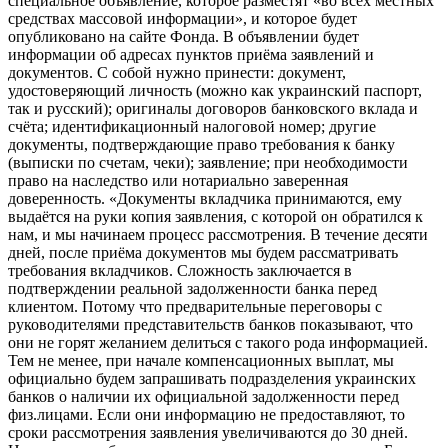
специальное объявление, которое разместят «во всех местных
средствах массовой информации», и которое будет
опубликовано на сайте Фонда. В объявлении будет
информации об адресах пунктов приёма заявлений и
документов. С собой нужно принести: документ,
удостоверяющий личность (можно как украинский паспорт,
так и русский); оригиналы договоров банковского вклада и
счёта; идентификационный налоговой номер; другие
документы, подтверждающие право требования к банку
(выписки по счетам, чеки); заявление; при необходимости
право на наследство или нотариально заверенная
доверенность. «Документы вкладчика принимаются, ему
выдаётся на руки копия заявления, с которой он обратился к
нам, и мы начинаем процесс рассмотрения. В течение десяти
дней, после приёма документов мы будем рассматривать
требования вкладчиков. Сложность заключается в
подтверждении реальной задолженности банка перед
клиентом. Потому что предварительные переговоры с
руководителями представительств банков показывают, что
они не горят желанием делиться с такого рода информацией.
Тем не менее, при начале компенсационных выплат, мы
официально будем запрашивать подразделения украинских
банков о наличии их официальной задолженности перед
физ.лицами. Если они информацию не предоставляют, то
сроки рассмотрения заявления увеличиваются до 30 дней.