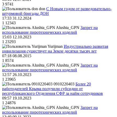
3
9741
don
С Новым годом от разведовательно-
штурмовой бригады ДОН
17:33 31.12.2024
1
12343
Alushta_GPN
Запрет на
использование пиротехнических изделий
15:03 12.10.2023
1
23293
Yurijman
Индустриально развитая
цивилизация существует на Земле десятки тысяч лет
07:18 08.08.2015
1
8574
Alushta_GPN
Запрет на
использование пиротехнических изделий
12:57 26.10.2023
1
23965
0910220403
Более 20
работодателей Крыма получили субсидии от
республиканского Отделения СФР за найм сотрудников
09:57 19.10.2023
1
24876
Alushta_GPN
Запрет на
использование пиротехнических изделий
13:49 09.11.2023