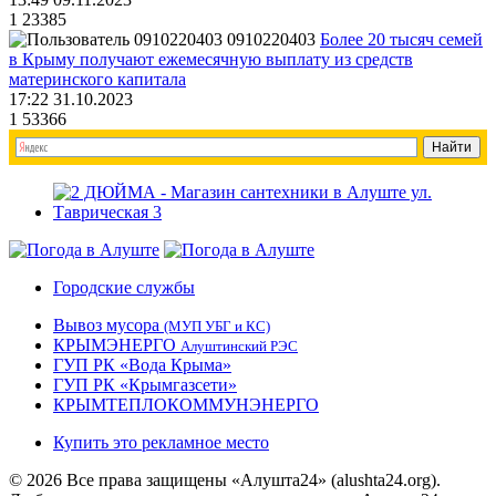
1
23385
0910220403
Более 20 тысяч семей
в Крыму получают ежемесячную выплату из средств
материнского капитала
17:22 31.10.2023
1
53366
Городские службы
Вывоз мусора
(МУП УБГ и КС)
КРЫМЭНЕРГО
Алуштинский РЭС
ГУП РК «Вода Крыма»
ГУП РК «Крымгазсети»
КРЫМТЕПЛОКОММУНЭНЕРГО
Купить это рекламное место
© 2026 Все права защищены «Алушта24» (alushta24.org).