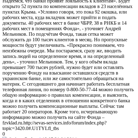
Надеемся, что банки проявят лояльность к клиентам». Будет
открыто 52 пункта по компенсации вкладов в 23 населённых
пунктах Крыма. «Условно говоря, это пока 92 окошка, или
рабочих места, куда вкладчик может прийти и подать
документы. 40 рабочих мест в банке ЧБРР, 38 в РНКБ и 14
рабочих мест в помещениях Фонда», - уточняет Андрей
Мельников. По подсчётам Фонда, такая сетка может
обслужить до 100 тысяч клиентов в месяц. Но пропускные
мощности будут увеличивать. «Прекрасно понимаем, что
неизбежны очереди. Мы постараемся, сразу же, вводить
запись людей на определенное время, и на определенный
день», - уточнил Мельников. Тем, у кого объём вклада
превышает 700 тысяч рублей, нужно будет или оставлять
поручению Фонду на взыскание оставшихся средств в
украинском банке, или же самостоятельно обращаться на
материк. С сегодняшнего дня начинает работать бесплатная
телефонная линия, по номеру 0-800-50-77-44 можно получить
общую информацию о правилах компенсации, и выяснить,
когда и в каких отделениях в отношении конкретного банка
можно получить компенсационные выплаты. Сейчас там
работает 20 операторов. Кроме того, исчерпывающую
информацию можно получить на сайте Фонда –
fzvklad.ru.http://sevas-services.info/forum/index.php?
topic=3420.0#.U1TYLfl_tbs
0