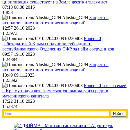
цивилизация существует на Земле десятки тысяч лет
07:18 08.08.2015
1
8581
Alushta_GPN
Запрет на
использование пиротехнических изделий
12:57 26.10.2023
1
23973
0910220403
Более 20
работодателей Крыма получили субсидии от
республиканского Отделения СФР за найм сотрудников
09:57 19.10.2023
1
24884
Alushta_GPN
Запрет на
использование пиротехнических изделий
13:49 09.11.2023
1
23392
0910220403
Более 20 тысяч семей
в Крыму получают ежемесячную выплату из средств
материнского капитала
17:22 31.10.2023
1
53374