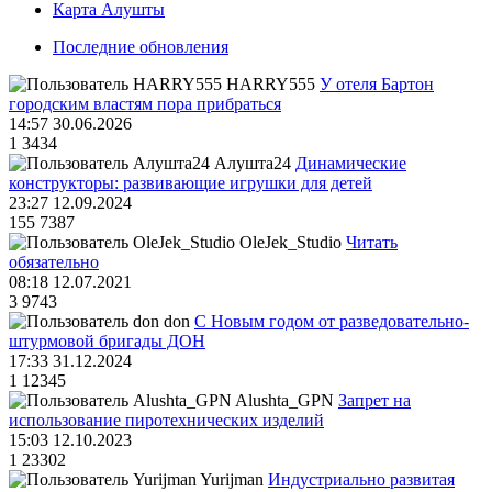
Карта Алушты
Последние обновления
HARRY555
У отеля Бартон
городским властям пора прибраться
14:57 30.06.2026
1
3434
Алушта24
Динамические
конструкторы: развивающие игрушки для детей
23:27 12.09.2024
155
7387
OleJek_Studio
Читать
обязательно
08:18 12.07.2021
3
9743
don
С Новым годом от разведовательно-
штурмовой бригады ДОН
17:33 31.12.2024
1
12345
Alushta_GPN
Запрет на
использование пиротехнических изделий
15:03 12.10.2023
1
23302
Yurijman
Индустриально развитая