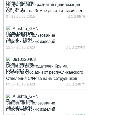
Индустриально развитая цивилизация
существует на Земле десятки тысяч лет
07:18 08.08.2015
1
8576
Alushta_GPN
Запрет на использование
пиротехнических изделий
12:57 26.10.2023
1
23969
0910220403
Более 20 работодателей Крыма
получили субсидии от республиканского
Отделения СФР за найм сотрудников
09:57 19.10.2023
1
24879
Alushta_GPN
Запрет на использование
пиротехнических изделий