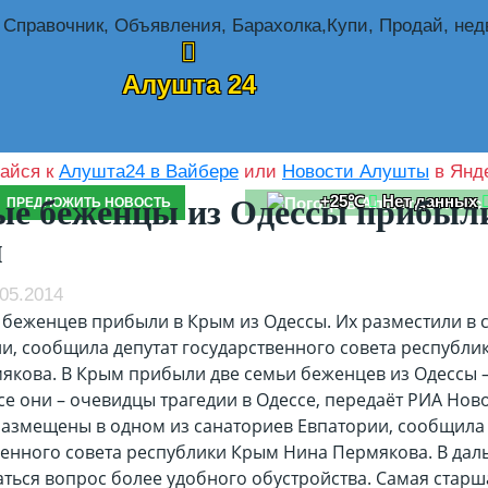
Алушта 24
айся к
Алушта24 в Вайбере
или
Новости Алушты
в Янде
+25℃
Нет данных
е беженцы из Одессы прибыл
ПРЕДЛОЖИТЬ НОВОСТЬ
м
05.2014
 беженцев прибыли в Крым из Одессы. Их разместили в 
ии, сообщила депутат государственного совета республи
якова.
В Крым прибыли две семьи беженцев из Одессы –
се они – очевидцы трагедии в Одессе, передаёт РИА Ново
азмещены в одном из санаториев Евпатории, сообщила 
венного совета республики Крым Нина Пермякова. В да
ться вопрос более удобного обустройства. Самая старш