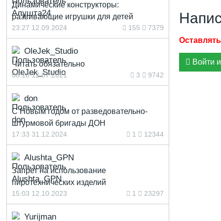
Динамические конструкторы:
Напис
развивающие игрушки для детей
23:27 12.09.2024
155
7379
OleJek_Studio
Войти и
Читать обязательно
08:18 12.07.2021
3
9742
don
С Новым годом от разведовательно-
штурмовой бригады ДОН
17:33 31.12.2024
1
12344
Alushta_GPN
Запрет на использование
пиротехнических изделий
15:03 12.10.2023
1
23297
Yurijman