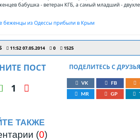
енцев бабушка - ветеран КГБ, а самый младший - двухл
S
11:52 07.05.2014
0
1525
НИТЕ ПОСТ
ПОДЕЛИТЕСЬ С ДРУЗЬ
VK
FB
1
MR
GP
ЙТЕ ТАКЖЕ
нтарии (
0
)