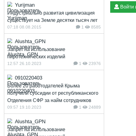
Yurijman
Войти 
Индустриально развитая цивилизация
существует на Земле десятки тысяч лет
07:18 08.08.2015
1
8585
Alushta_GPN
Запрет на использование
пиротехнических изделий
12:57 26.10.2023
1
23976
0910220403
Более 20 работодателей Крыма
получили субсидии от республиканского
Отделения СФР за найм сотрудников
09:57 19.10.2023
1
24889
Alushta_GPN
Запрет на использование