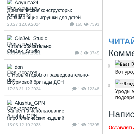
Алушта24
Динамические конструкторы:
развивающие игрушки для детей
23:27 12.09.2024
155
7393
OleJek_Studio
ЧИТА
Читать обязательно
Комме
08:18 12.07.2021
3
9745
B
0
don
Вот уро
С Новым годом от разведовательно-
штурмовой бригады ДОН
0
17:33 31.12.2024
1
12348
Уроды эт
подозре
Alushta_GPN
Запрет на использование
Напис
пиротехнических изделий
15:03 12.10.2023
1
23305