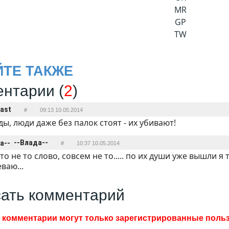
MR
GP
TW
ЙТЕ ТАКЖЕ
нтарии (
2
)
ast
#
09:13 10.05.2014
ды, люди даже без палок стоят - их убивают!
--Влада--
#
10:37 10.05.2014
о не то слово, совсем не то..... по их души уже вышли я 
ваю...
ать комментарий