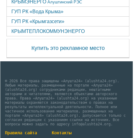
КРЫМЭНЕРГО
Алуштинский РЭС
ГУП РК «Вода Крыма»
ГУП РК «Крымгазсети»
КРЫМТЕПЛОКОММУНЭНЕРГО
Купить это рекламное место
© 2026 Все права защищены «Алушта24» (alushta24.org).
Любые материалы, размещенные на портале «Алушта24»
(alushta24.org) сотрудниками редакции, нештатными
авторами и читателями, являются объектами авторского
права. Права «Алушта24» (alushta24.org) на указанные
материалы охраняются законодательством о правах на
результаты интеллектуальной деятельности. Полное или
частичное использование материалов, размещенных на
портале «Алушта24» (alushta24.org), допускается только с
согласия редакции с указанием ссылки на источник. Все
вопросы можно задать по адресу info@alushta24.org.
Правила сайта
Контакты