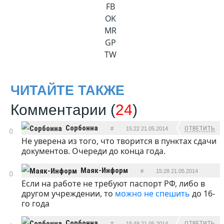
FB
OK
MR
GP
TW
ЧИТАЙТЕ ТАКЖЕ
Комментарии (
24
)
Сорбонна
ОТВЕТИТЬ
#
15:22 21.05.2014
0
Не уверена из того, что творится в пунктах сдачи
документов. Очереди до конца года.
Маяк-Информ
#
15:28 21.05.2014
0
Если на работе не требуют паспорт РФ, либо в
ОТВЕТИТЬ
другом учреждении, то
можно не спешить
до 16-
го года
Сорбонна
ОТВЕТИТЬ
#
15:49 21.05.2014