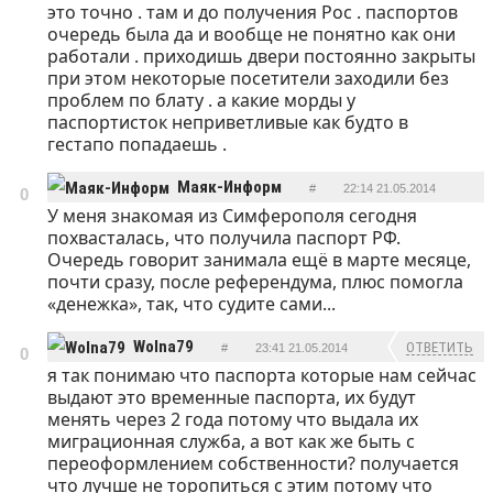
это точно . там и до получения Рос . паспортов
очередь была да и вообще не понятно как они
работали . приходишь двери постоянно закрыты
при этом некоторые посетители заходили без
проблем по блату . а какие морды у
паспортисток неприветливые как будто в
гестапо попадаешь .
Маяк-Информ
#
22:14 21.05.2014
0
У меня знакомая из Симферополя сегодня
ОТВЕТИТЬ
похвасталась, что получила паспорт РФ.
Очередь говорит занимала ещё в марте месяце,
почти сразу, после референдума, плюс помогла
«денежка», так, что судите сами...
Wolna79
ОТВЕТИТЬ
#
23:41 21.05.2014
0
я так понимаю что паспорта которые нам сейчас
выдают это временные паспорта, их будут
менять через 2 года потому что выдала их
миграционная служба, а вот как же быть с
переоформлением собственности? получается
что лучше не торопиться с этим потому что