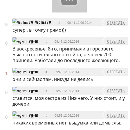
Wolna79
ОТВЕТИТЬ
#
00:41 12.06.2014
0
супер , в точку прямо)))
vg-m
ОТВЕТИТЬ
#
09:47 12.06.2014
0
В воскресенье, 8-го, принимали в горсовете.
Было относительно спокойно, человек 200
приняли. Работали до последнего желающего.
vg-m
ОТВЕТИТЬ
#
09:48 12.06.2014
-1
они и сейчас там, никуда не делись.
vg-m
ОТВЕТИТЬ
#
09:50 12.06.2014
0
ставится. моя сестра из Нижнего. У них стоит, и у
дочери.
vg-m
ОТВЕТИТЬ
#
09:51 12.06.2014
0
никаких временных нет, выдумка или домыслы.