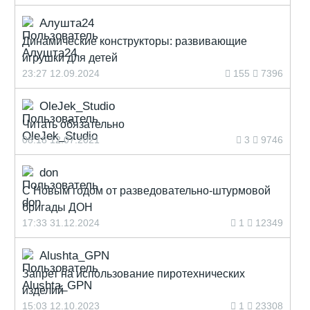
Алушта24
Динамические конструкторы: развивающие
игрушки для детей
23:27 12.09.2024
155
7396
OleJek_Studio
Читать обязательно
08:18 12.07.2021
3
9746
don
С Новым годом от разведовательно-штурмовой
бригады ДОН
17:33 31.12.2024
1
12349
Alushta_GPN
Запрет на использование пиротехнических
изделий
15:03 12.10.2023
1
23308