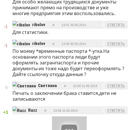
Для особо желающих трудящихся документы
принимают прямо на производстве и уже
многие предприятия этим воспользовались.
ribolov
ОТВЕТИТЬ
#
13:41 30.05.2014
-1
Для статистики.
ribolov
ОТВЕТИТЬ
#
13:48 30.05.2014
-1
По моему *временные паспорта *-утка.На
основании этого паспорта люди будут
оформлять загранпаспорта и прочие
документы-их тоже надо будет переоформлять ?
Дайте ссылочку откуда данные ?
Светлана
ОТВЕТИТЬ
#
22:00 11.06.2014
0
Печать о заключении брака ставится,дети не
записываются
Razz
ОТВЕТИТЬ
#
23:48 11.06.2014
+1