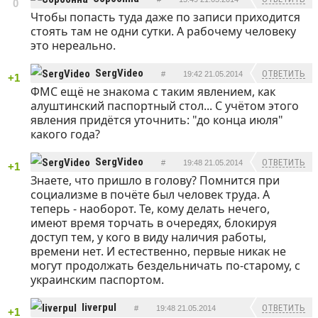
0
Чтобы попасть туда даже по записи приходится
стоять там не одни сутки. А рабочему человеку
это нереально.
SergVideo
ОТВЕТИТЬ
#
19:42 21.05.2014
+1
ФМС ещё не знакома с таким явлением, как
алуштинский паспортный стол... С учётом этого
явления придётся уточнить: "до конца июля"
какого года?
SergVideo
ОТВЕТИТЬ
#
19:48 21.05.2014
+1
Знаете, что пришло в голову? Помнится при
социализме в почёте был человек труда. А
теперь - наоборот. Те, кому делать нечего,
имеют время торчать в очередях, блокируя
доступ тем, у кого в виду наличия работы,
времени нет. И естественно, первые никак не
могут продолжать бездельничать по-старому, с
украинским паспортом.
liverpul
ОТВЕТИТЬ
#
19:48 21.05.2014
+1