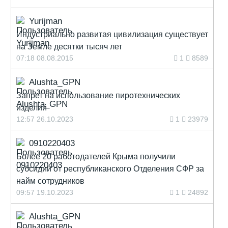
Yurijman
Индустриально развитая цивилизация существует
на Земле десятки тысяч лет
07:18 08.08.2015
1
8589
Alushta_GPN
Запрет на использование пиротехнических
изделий
12:57 26.10.2023
1
23979
0910220403
Более 20 работодателей Крыма получили
субсидии от республиканского Отделения СФР за
найм сотрудников
09:57 19.10.2023
1
24892
Alushta_GPN