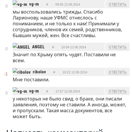
vg-m
ОТВЕТИТЬ
#
09:55 12.06.2014
0
мы воспользовались трижды. Спасибо
Ларионову, наше УФМС отнеслось с
пониманием, и не только к нам! Принимали у
сотрудников, членов их семей, родственников,
бывших мужей, жен. Все счастливы.
ANGEL
ОТВЕТИТЬ
#
10:04 12.06.2014
0
Значит по Крыму опять чудят. Поставили не
всем.
ribolov
ОТВЕТИТЬ
#
10:21 12.06.2014
-1
Мне поставили.
vg-m
ОТВЕТИТЬ
#
17:57 12.06.2014
0
у некоторых не было свид. о браке, они писали
заявления, поэтому не ставили. А иногда, может,
и пропускали. Такая масса документов, все
может быть.