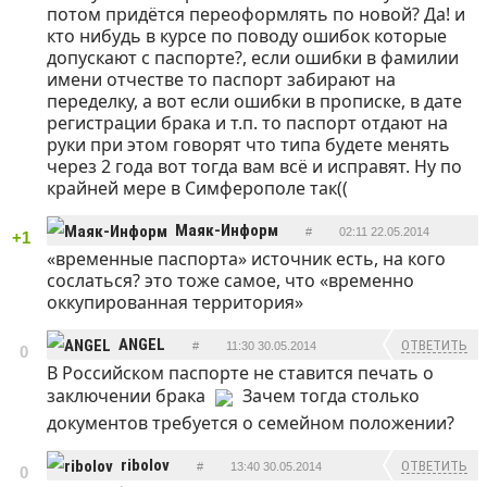
потом придётся переоформлять по новой? Да! и
кто нибудь в курсе по поводу ошибок которые
допускают с паспорте?, если ошибки в фамилии
имени отчестве то паспорт забирают на
переделку, а вот если ошибки в прописке, в дате
регистрации брака и т.п. то паспорт отдают на
руки при этом говорят что типа будете менять
через 2 года вот тогда вам всё и исправят. Ну по
крайней мере в Симферополе так((
Маяк-Информ
#
02:11 22.05.2014
+1
«временные паспорта» источник есть, на кого
ОТВЕТИТЬ
сослаться? это тоже самое, что «временно
оккупированная территория»
ANGEL
ОТВЕТИТЬ
#
11:30 30.05.2014
0
В Российском паспорте не ставится печать о
заключении брака
Зачем тогда столько
документов требуется о семейном положении?
ribolov
ОТВЕТИТЬ
#
13:40 30.05.2014
0