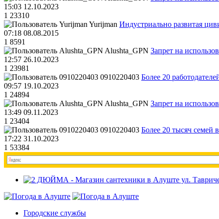
15:03 12.10.2023
1
23310
Yurijman
Индустриально развитая циви
07:18 08.08.2015
1
8591
Alushta_GPN
Запрет на использо
12:57 26.10.2023
1
23981
0910220403
Более 20 работодател
09:57 19.10.2023
1
24894
Alushta_GPN
Запрет на использо
13:49 09.11.2023
1
23404
0910220403
Более 20 тысяч семей 
17:22 31.10.2023
1
53384
Городские службы