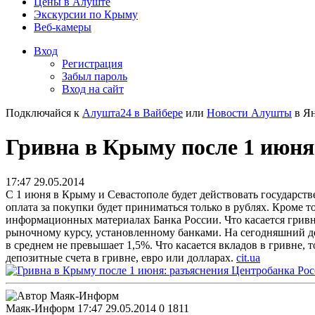
Цены в Алуште
Экскурсии по Крыму
Веб-камеры
Вход
Регистрация
Забыл пароль
Вход на сайт
Подключайся к
Алушта24 в Вайбере
или
Новости Алушты
в Ян
Гривна в Крыму после 1 июня
17:47 29.05.2014
С 1 июня в Крыму и Севастополе будет действовать государст
оплата за покупки будет приниматься только в рублях.
Кроме то
информационных материалах Банка России. Что касается гривны
рыночному курсу, установленному банками. На сегодняшний де
в среднем не превышает 1,5%. Что касается вкладов в гривне, 
депозитные счета в гривне, евро или долларах.
cit.ua
Маяк-Информ
17:47 29.05.2014
0
1811