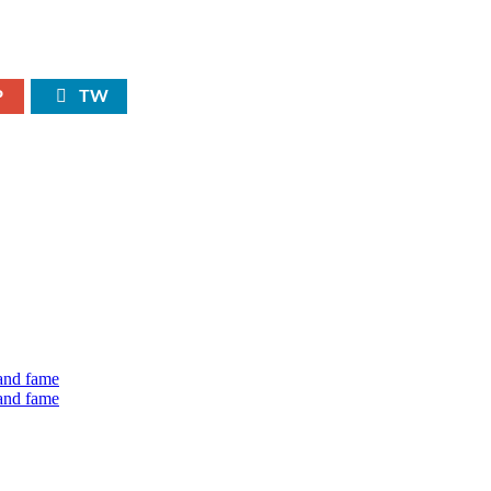
P
TW
 and fame
 and fame