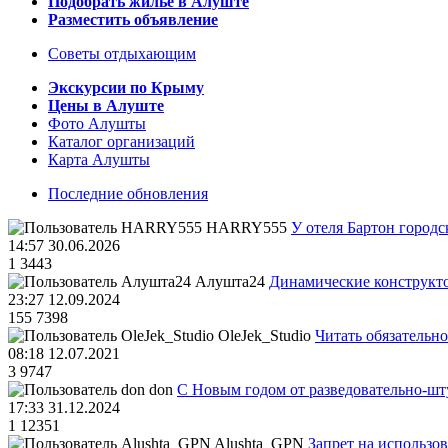
Подобрать жилье в Алуште
Разместить объявление
Советы отдыхающим
Экскурсии по Крыму
Цены в Алуште
Фото Алушты
Каталог организаций
Карта Алушты
Последние обновления
HARRY555
У отеля Бартон городс
14:57 30.06.2026
1
3443
Алушта24
Динамические конструкт
23:27 12.09.2024
155
7398
OleJek_Studio
Читать обязательно
08:18 12.07.2021
3
9747
don
С Новым годом от разведовательно-ш
17:33 31.12.2024
1
12351
Alushta_GPN
Запрет на использо