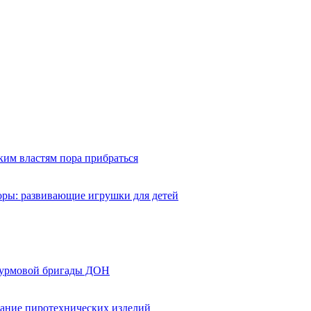
ким властям пора прибраться
оры: развивающие игрушки для детей
турмовой бригады ДОН
вание пиротехнических изделий