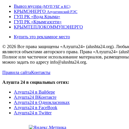
Вывоз мусора
(МУП УБГ и КС)
КРЫМЭНЕРГО
Алуштинский РЭС
ГУП РК «Вода Крыма»
ГУП РК «Крымгазсети»
КРЫМТЕПЛОКОММУНЭНЕРГО
Купить это рекламное место
© 2026 Все права защищены «Алушта24» (alushta24.org). Любы
являются объектами авторского права. Права «Алушта24» (alush
Полное или частичное использование материалов, размещенных 
можно задать по адресу info@alushta24.org.
Правила сайта
Контакты
Алушта 24 в социальных сетях:
Алушта24 в Вайбере
Алушта24 ВКонтакте
Алушта24 в Однокласниках
Алушта24 в FaceBook
Алушта24 в Twitter