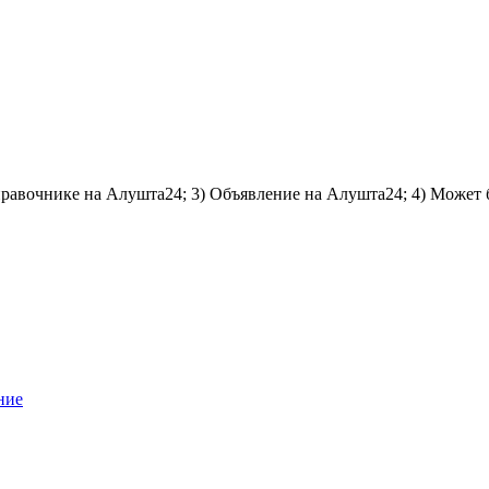
справочнике на Алушта24; 3) Объявление на Алушта24; 4) Может 
ние