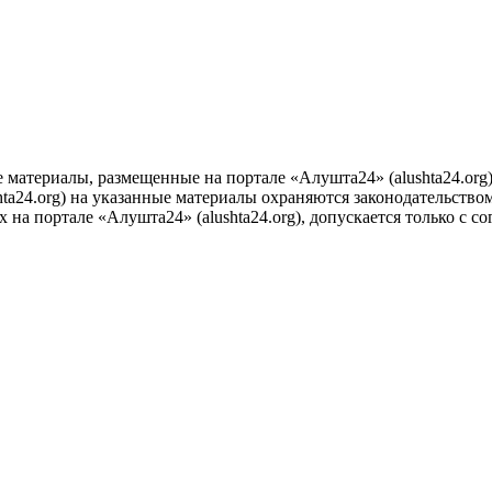
е материалы, размещенные на портале «Алушта24» (alushta24.or
ta24.org) на указанные материалы охраняются законодательством
на портале «Алушта24» (alushta24.org), допускается только с с