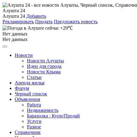
Алушта 24
Алушта 24
Добавить
Рекламировать
Продать
Предложить новость
+29℃
Нет данных
Нет данных
Новости
Новости Алушты
Идеи для города
Новости Крыма
Статьи
Аренда жилья
Форум
Черный список
Объявления
Работа
Недвижимость
Барахолка : Купи/Продай
Услуги
Разное
Справочник