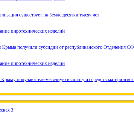
лизация существует на Земле десятки тысяч лет
вание пиротехнических изделий
ей Крыма получили субсидии от республиканского Отделения СФ
вание пиротехнических изделий
в Крыму получают ежемесячную выплату из средств материнског