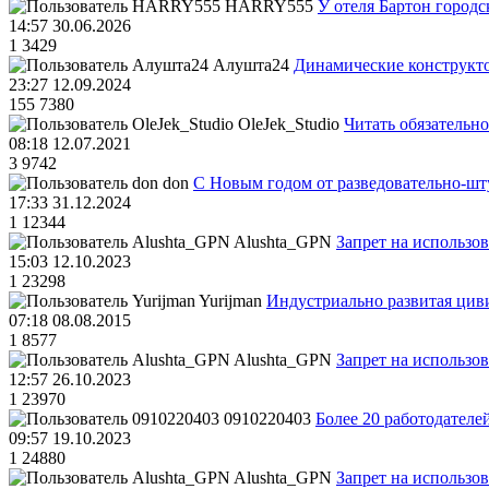
HARRY555
У отеля Бартон городс
14:57 30.06.2026
1
3429
Алушта24
Динамические конструкт
23:27 12.09.2024
155
7380
OleJek_Studio
Читать обязательно
08:18 12.07.2021
3
9742
don
С Новым годом от разведовательно-ш
17:33 31.12.2024
1
12344
Alushta_GPN
Запрет на использо
15:03 12.10.2023
1
23298
Yurijman
Индустриально развитая циви
07:18 08.08.2015
1
8577
Alushta_GPN
Запрет на использо
12:57 26.10.2023
1
23970
0910220403
Более 20 работодател
09:57 19.10.2023
1
24880
Alushta_GPN
Запрет на использо