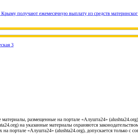
в Крыму получают ежемесячную выплату из средств материнског
е материалы, размещенные на портале «Алушта24» (alushta24.or
ta24.org) на указанные материалы охраняются законодательством
на портале «Алушта24» (alushta24.org), допускается только с с