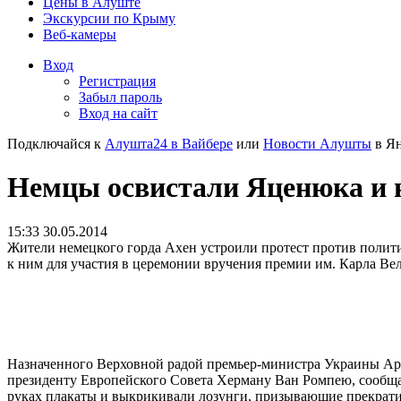
Цены в Алуште
Экскурсии по Крыму
Веб-камеры
Вход
Регистрация
Забыл пароль
Вход на сайт
Подключайся к
Алушта24 в Вайбере
или
Новости Алушты
в Ян
Немцы освистали Яценюка и н
15:33 30.05.2014
Жители немецкого горда Ахен устроили протест против полит
к ним для участия в церемонии вручения премии им. Карла Ве
Назначенного Верховной радой премьер-министра Украины Арс
президенту Европейского Совета Херману Ван Ромпею, сообщае
руках плакаты и выкрикивали лозунги, призывающие прекратит