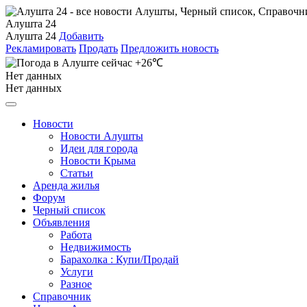
Алушта 24
Алушта 24
Добавить
Рекламировать
Продать
Предложить новость
+26℃
Нет данных
Нет данных
Новости
Новости Алушты
Идеи для города
Новости Крыма
Статьи
Аренда жилья
Форум
Черный список
Объявления
Работа
Недвижимость
Барахолка : Купи/Продай
Услуги
Разное
Справочник