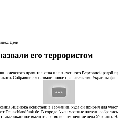
декс Дзен.
азвали его террористом
ики киевского правительства и назначенного Верховной радой
ликого. Собравшиеся назвали новое правительство Украины фаш
ения Яценюка освистали в Германии, куда он прибыл для участ
т Deutschlandfunk.de. В городе Ахен местные жители собрались
ь американское вмешательство во внутренние дела Украины. На