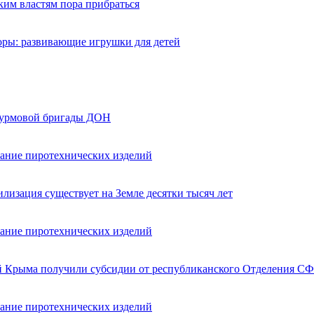
ким властям пора прибраться
оры: развивающие игрушки для детей
турмовой бригады ДОН
вание пиротехнических изделий
лизация существует на Земле десятки тысяч лет
вание пиротехнических изделий
ей Крыма получили субсидии от республиканского Отделения СФ
вание пиротехнических изделий