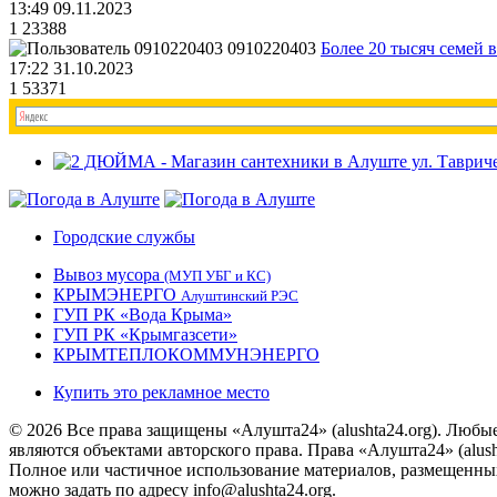
13:49 09.11.2023
1
23388
0910220403
Более 20 тысяч семей 
17:22 31.10.2023
1
53371
Городские службы
Вывоз мусора
(МУП УБГ и КС)
КРЫМЭНЕРГО
Алуштинский РЭС
ГУП РК «Вода Крыма»
ГУП РК «Крымгазсети»
КРЫМТЕПЛОКОММУНЭНЕРГО
Купить это рекламное место
© 2026 Все права защищены «Алушта24» (alushta24.org). Любы
являются объектами авторского права. Права «Алушта24» (alush
Полное или частичное использование материалов, размещенных 
можно задать по адресу info@alushta24.org.