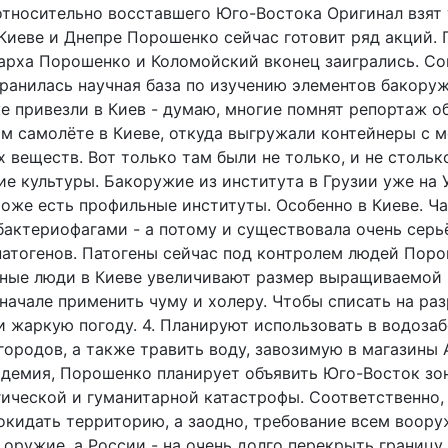
тносительно восставшего Юго-Востока Оригинал взят у
 Киеве и Днепре Порошенко сейчас готовит ряд акций. 
гарха Порошенко и Коломойский вконец заигрались. Со
хранилась научная база по изучению элементов бакоруж
е привезли в Киев - думаю, многие помнят репортаж о
м самолёте в Киеве, откуда выгружали контейнеры с 
веществ. Вот только там были не только, и не столько
е культуры. Бакоружие из института в Грузии уже на У
тоже есть профильные институты. Особенно в Киеве. Ч
бактериофагами - а потому и существовала очень серь
патогенов. Патогены сейчас под контролем людей Поро
ные люди в Киеве увеличивают размер выращиваемой к
начале применить чуму и холеру. Чтобы списать на ра
и жаркую погоду. 4. Планируют использовать в водоза
ородов, а также травить воду, завозимую в магазины А
идемия, Порошенко планирует объявить Юго-Восток зо
ической и гуманитарной катастрофы. Соответственно,
окидать территорию, а заодно, требование всем воор
оружие, а России - на очень долго перекрыть границу