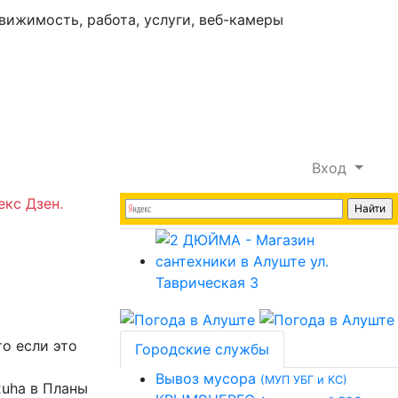
Вход
екс Дзен.
то если это
Городские службы
Вывоз мусора
(МУП УБГ и КС)
2uha в Планы