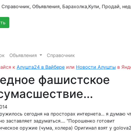
сть
ок
Объявления
Справочник
айся к
Алушта24 в Вайбере
или
Новости Алушты
в Янд
едное фашистское
сумасшествие...
2014
ружилось сегодня на просторах интернета... я думаю ч
о заставляет задуматься.... "Порошенко готовит
ческое оружие (чума, холера) Оригинал взят у golova