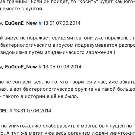
ие границы? Если он пойдёт, то "косить" будет как юго
 вместе с хунтой.
EuGenE_New
#
13:01 07.06.2014
й вирус не поражает свидомитов, они уже поражены, т
д бактериологическим вирусом подразумевается распр
видомизма путём эпидемического заражения )
EuGenE_New
#
13:05 07.06.2014
о не согласиться, но то, что творится у нас, уже обкат
нах, а вот бактериологическое оружие на такой больш
 такого в истории ещё не было.
GEL
#
13:31 07.06.2014
с по уничтожению слаборазвитых мозгов был пущен по 
ло. А тут же метят уже весь организм людям уничтожи