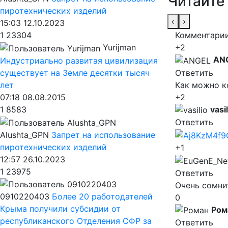
Читайте
пиротехнических изделий
‹
›
15:03 12.10.2023
Комментарии
1
23304
+2
Yurijman
AN
Индустриально развитая цивилизация
Ответить
существует на Земле десятки тысяч
Как можно к
лет
+2
07:18 08.08.2015
vasil
1
8583
Ответить
Alushta_GPN
Запрет на использование
пиротехнических изделий
+1
12:57 26.10.2023
1
23975
Ответить
Очень сомни
0910220403
Более 20 работодателей
0
Крыма получили субсидии от
Ром
республиканского Отделения СФР за
Ответить