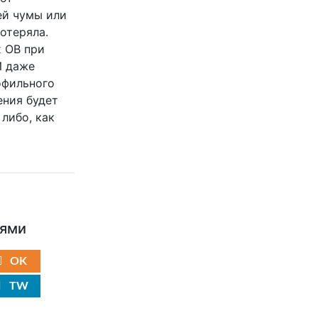
ей чумы или
отеряла.
 ОВ при
И даже
офильного
ения будет
либо, как
ьями
OK
TW