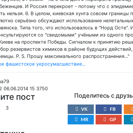
беженцев. И Россия перекроет - потому что с эпидеми
ь нельзя. 6. В целом, киевская хунта совсем границы п
лютно серьёзно обсуждают использование нелетальных
вянска. Типа того, что использовалось в "Норд Осте". 
онсультируются со "свидомыми" учёными из одного пр
 Киеве на проспекте Победы. Сигналом к принятию реш
сбор резервистов химиков в районе будущих действий, 
земцы. P. S. Прошу максимального распространения..."
2 06.06.2014
15
3750
ите пост
Поделитесь с друз
3
VK
FB
MR
GP