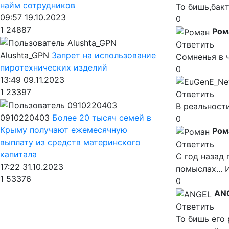
найм сотрудников
То бишь,бак
09:57 19.10.2023
0
1
24887
Ром
Ответить
Alushta_GPN
Запрет на использование
Сомненья в 
пиротехнических изделий
0
13:49 09.11.2023
1
23397
Ответить
В реальност
0910220403
Более 20 тысяч семей в
0
Крыму получают ежемесячную
Ром
выплату из средств материнского
Ответить
капитала
С год назад
17:22 31.10.2023
помыслах... 
1
53376
0
AN
Ответить
То бишь его