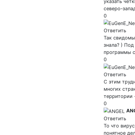
указать чётк
северо-запад
0
Ответить
Так свидомы
знала? ) По
программы с
0
Ответить
С этим трудн
многих стра
территории -
0
AN
Ответить
То что виру
понятное де