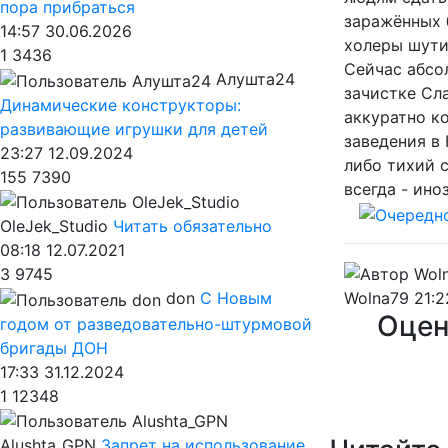
пора прибраться
заражённых 
14:57 30.06.2026
холеры шутит
1
3436
Сейчас абсо
Алушта24
зачистке Сла
Динамические конструкторы:
аккуратно к
развивающие игрушки для детей
заведения в
23:27 12.09.2024
либо тихий 
155
7390
всегда - ино
OleJek_Studio
Читать обязательно
08:18 12.07.2021
3
9745
Wolna79
21:2
don
С Новым
Оцен
годом от разведовательно-штурмовой
бригады ДОН
17:33 31.12.2024
1
12348
Alushta_GPN
Запрет на использование