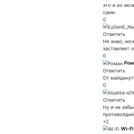
это и их мож
сами.
0
Ответить
Не знаю, мож
заставляет о
0
Ром
Ответить
От майданут
0
Ответить
Ну и не забы
противоядие 
+2
Wi-Fi