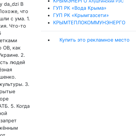
КРЫМЭНЕРГО
Алуштинский РЭС
 da_dzi В
ГУП РК «Вода Крыма»
Похоже, что
ГУП РК «Крымгазсети»
шли с ума.
1.
КРЫМТЕПЛОКОММУНЭНЕРГО
ия. Что-то
б
Купить это рекламное место
метками
 ОВ, как
краине. 2.
асть людей
ёзная
шенко.
ультуры. 3.
зрытые
боре
ТБ. 5. Когда
ной
 запрет
ужённым
 от