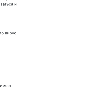
рваться и
то вирус
 имеет