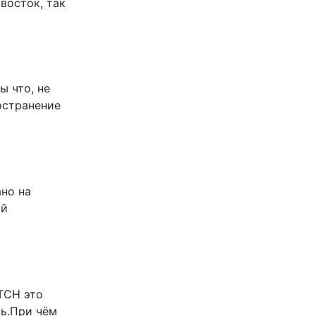
-восток, так
ы что, не
остранение
ано на
ой
ТСН это
ть.При чём