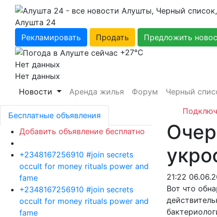
Алушта 24
Рекламировать
Продать
Предложить ново
+27℃
Нет данных
Нет данных
Новости
Аренда жилья
Форум
Черный спис
Подключ
Бесплатные объявления
Очер
Добавить объявление бесплатно
укро
+2348167256910 #join secrets
occult for money rituals power and
21:22 06.06.
fame
Вот что обна
+2348167256910 #join secrets
действительн
occult for money rituals power and
бактериологи
fame