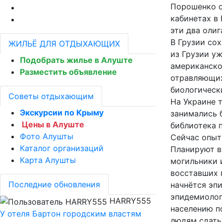
Порошенко о
кабинетах в
эти два оли
В Грузии со
ЖИЛЬЁ ДЛЯ ОТДЫХАЮЩИХ
из Грузии уж
Подобрать жилье в Алуште
американско
Разместить объявление
отравляющих 
биологически
Советы отдыхающим
На Украине 
Экскурсии по Крыму
занимались 
Цены в Алуште
библиотека 
Фото Алушты
Сейчас опыт
Каталог организаций
Планируют в
Карта Алушты
могильники 
восставших г
Последние обновления
начнётся эп
эпидемиолог
HARRY555
населению п
У отеля Бартон городским властям
людям сдать 