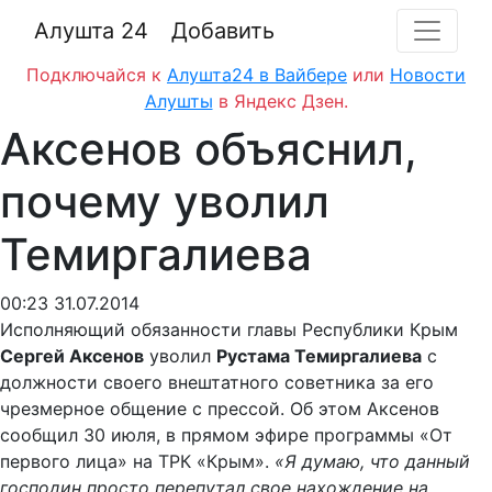
Алушта 24
Добавить
Подключайся к
Алушта24 в Вайбере
или
Новости
Алушты
в Яндекс Дзен.
Аксенов объяснил,
почему уволил
Темиргалиева
00:23 31.07.2014
Исполняющий обязанности главы Республики Крым
Сергей Аксенов
уволил
Рустама Темиргалиева
с
должности своего внештатного советника за его
чрезмерное общение с прессой.
Об этом Аксенов
сообщил 30 июля, в прямом эфире программы «От
первого лица» на ТРК «Крым».
«Я думаю, что данный
господин просто перепутал свое нахождение на