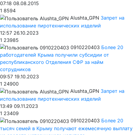
07:18 08.08.2015
1
8594
Alushta_GPN
Запрет на
использование пиротехнических изделий
12:57 26.10.2023
1
23985
0910220403
Более 20
работодателей Крыма получили субсидии от
республиканского Отделения СФР за найм
сотрудников
09:57 19.10.2023
1
24900
Alushta_GPN
Запрет на
использование пиротехнических изделий
13:49 09.11.2023
1
23409
0910220403
Более 20
тысяч семей в Крыму получают ежемесячную выплату