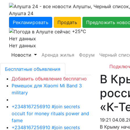
Алушта 24
Рекламировать
Продать
Предложить ново
+25℃
Нет данных
Нет данных
Новости
Аренда жилья
Форум
Черный спис
Подключ
Бесплатные объявления
В Кр
Добавить объявление бесплатно
Ремешок для Xiaomi Mi Band 3
росс
military
«К-Т
+2348167256910 #join secrets
occult for money rituals power and
19:21 04.08.2
fame
В Крыму нач
+2348167256910 #join secrets