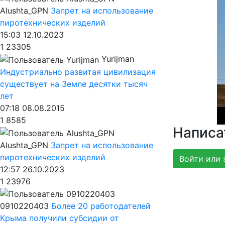
Alushta_GPN
Запрет на использование
пиротехнических изделий
15:03 12.10.2023
1
23305
Yurijman
Индустриально развитая цивилизация
существует на Земле десятки тысяч
лет
07:18 08.08.2015
1
8585
Написа
Alushta_GPN
Запрет на использование
пиротехнических изделий
Войти или 
12:57 26.10.2023
1
23976
0910220403
Более 20 работодателей
Крыма получили субсидии от