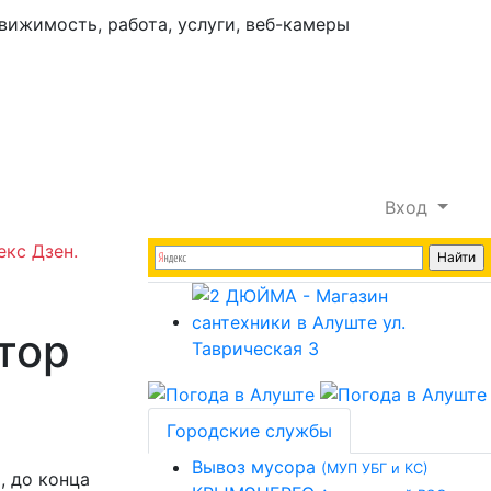
Вход
екс Дзен.
тор
Городские службы
Вывоз мусора
(МУП УБГ и КС)
, до конца