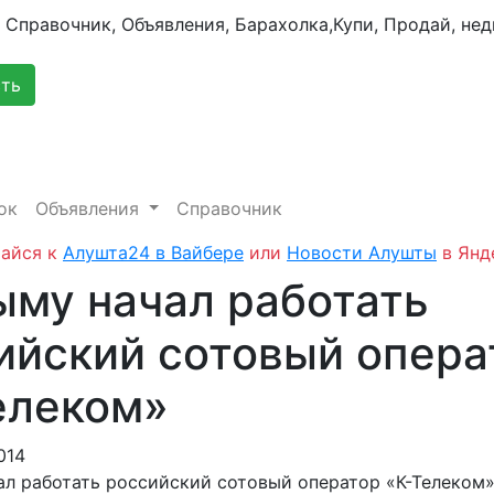
сть
ок
Объявления
Справочник
айся к
Алушта24 в Вайбере
или
Новости Алушты
в Янд
ыму начал работать
ийский сотовый опера
елеком»
014
ал работать российский сотовый оператор «К-Телеком»