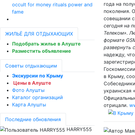
года на пол
occult for money rituals power and
поколения. 
fame
совещании с
сегодня на 
Телеком». Л
ЖИЛЬЁ ДЛЯ ОТДЫХАЮЩИХ
формате GS
Подобрать жилье в Алуште
развернуть 
Разместить объявление
надежду, чт
зарегистрир
Советы отдыхающим
Госкомиссии
Экскурсии по Крыму
в Крыму, со
Цены в Алуште
Собеседники
Фото Алушты
украинская 
Каталог организаций
Официальные
Карта Алушты
отрицали.
ww
Последние обновления
HARRY555