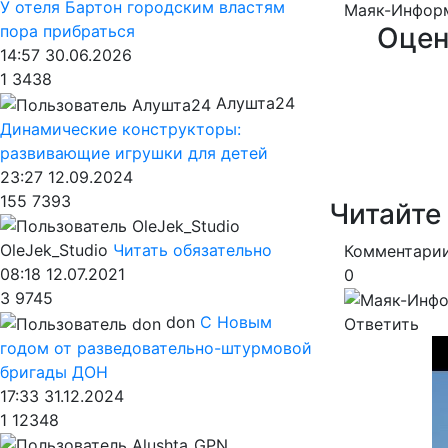
У отеля Бартон городским властям
Маяк-Инфор
Оцен
пора прибраться
14:57 30.06.2026
1
3438
Алушта24
Динамические конструкторы:
развивающие игрушки для детей
23:27 12.09.2024
155
7393
Читайте
OleJek_Studio
Читать обязательно
Комментарии
08:18 12.07.2021
0
3
9745
don
С Новым
Ответить
годом от разведовательно-штурмовой
бригады ДОН
17:33 31.12.2024
1
12348