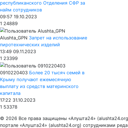
республиканского Отделения СФР за
найм сотрудников
09:57 19.10.2023
1
24889
Alushta_GPN
Запрет на использование
пиротехнических изделий
13:49 09.11.2023
1
23399
0910220403
Более 20 тысяч семей в
Крыму получают ежемесячную
выплату из средств материнского
капитала
17:22 31.10.2023
1
53378
© 2026 Все права защищены «Алушта24» (alushta24.or
портале «Алушта24» (alushta24.org) сотрудниками ред