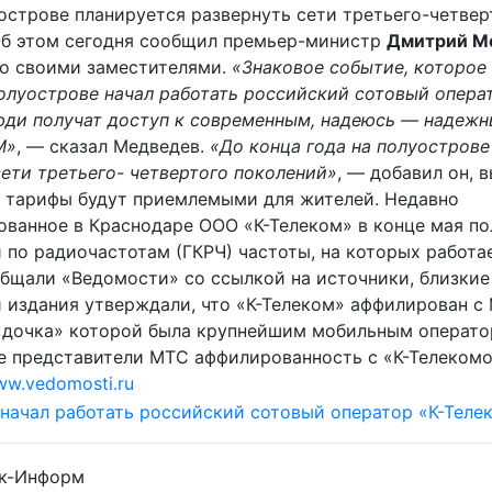
уострове планируется развернуть сети третьего-четвер
Об этом сегодня сообщил премьер-министр
Дмитрий М
о своими заместителями.
«Знаковое событие, которое
полуострове начал работать российский сотовый операт
юди получат доступ к современным, надеюсь — надежн
M»
, — сказал Медведев.
«До конца года на полуострове
сети третьего- четвертого поколений»
, — добавил он, 
о тарифы будут приемлемыми для жителей. Недавно
ованное в Краснодаре ООО «К-Телеком» в конце мая по
 по радиочастотам (ГКРЧ) частоты, на которых работа
общали «Ведомости» со ссылкой на источники, близкие 
 издания утверждали, что «К-Телеком» аффилирован с
«дочка» которой была крупнейшим мобильным операто
 представители МТС аффилированность с «К-Телеком
w.vedomosti.ru