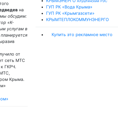
КРЫМЭНЕРГО
Алуштинский РЭС
того
ГУП РК «Вода Крыма»
едведев
на
ГУП РК «Крымгазсети»
 мы обсудим:
КРЫМТЕПЛОКОММУНЭНЕРГО
ор «К-
ым услугам в
Купить это рекламное место
 планируется
выразив
лучило от
ет сеть МТС
к ГКРЧ.
 МТС,
ром Крыма.
ом»