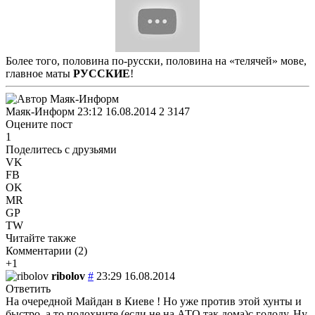
Более того, половина по-русски, половина на «телячей» мове,
главное маты
РУССКИЕ
!
Маяк-Информ
23:12 16.08.2014
2
3147
Оцените пост
1
Поделитесь с друзьями
VK
FB
OK
MR
GP
TW
Читайте также
Комментарии (
2
)
+1
ribolov
#
23:29 16.08.2014
Ответить
На очередной Майдан в Киеве ! Но уже против этой хунты и
быстро ,а то подохните (если не на АТО так дома)с голоду. Ну