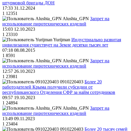
штурмовой бригады ДОН
17:33 31.12.2024
1
12351
Alushta_GPN
Запрет на
использование пиротехнических изделий
15:03 12.10.2023
1
23310
Yurijman
Индустриально развитая
цивилизация существует на Земле десятки тысяч лет
07:18 08.08.2015
1
8591
Alushta_GPN
Запрет на
использование пиротехнических изделий
12:57 26.10.2023
1
23981
0910220403
Более 20
работодателей Крыма получили субсидии от
республиканского Отделения СФР за найм сотрудников
09:57 19.10.2023
1
24894
Alushta_GPN
Запрет на
использование пиротехнических изделий
13:49 09.11.2023
1
23404
0910220403
Более 20 тысяч семей