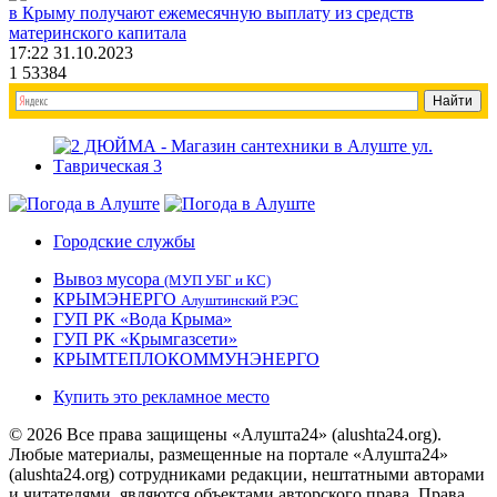
в Крыму получают ежемесячную выплату из средств
материнского капитала
17:22 31.10.2023
1
53384
Городские службы
Вывоз мусора
(МУП УБГ и КС)
КРЫМЭНЕРГО
Алуштинский РЭС
ГУП РК «Вода Крыма»
ГУП РК «Крымгазсети»
КРЫМТЕПЛОКОММУНЭНЕРГО
Купить это рекламное место
© 2026 Все права защищены «Алушта24» (alushta24.org).
Любые материалы, размещенные на портале «Алушта24»
(alushta24.org) сотрудниками редакции, нештатными авторами
и читателями, являются объектами авторского права. Права