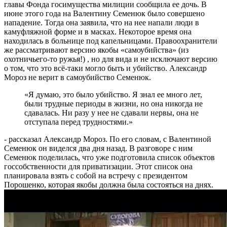
главы Фонда госимущества милиции сообщила ее дочь.
В
июне этого года на Валентину Семенюк было совершено
нападение. Тогда она заявила, что на нее напали люди в
камуфляжной форме и в масках. Некоторое время она
находилась в больнице под капельницами. Правоохранители
же рассматривают версию якобы «самоубийства» (из
охотничьего-то ружья!) , но для вида и не исключают версию
о том, что это всё-таки могло быть и убийство. Александр
Мороз не верит в самоубийство Семенюк.
«Я думаю, это было убийство. Я знал ее много лет,
были трудные периоды в жизни, но она никогда не
сдавалась. Ни разу у нее не сдавали нервы, она не
отступала перед трудностями.»
- рассказал Александр Мороз. По его словам, с Валентиной
Семенюк он виделся два дня назад. В разговоре с ним
Семенюк поделилась, что уже подготовила список объектов
госсобственности для приватизации. Этот список она
планировала взять с собой на встречу с президентом
Порошенко, которая якобы должна была состояться на днях.