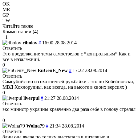
OK
MR
GP
TW
Читайте также
Комментарии (
4
)
+1
ribolov
#
16:00 28.08.2014
Ответить
Это продолжение темы самострелов с *контрольным*.Как и
все в нэзалэжний.
0
EuGenE_New
#
17:22 28.08.2014
Ответить
Самоубийство из охотничьей ружбайки - это по Кобейновски,
МВД Хохлоруины, как всегда, на высоте в своих версиях )
0
liverpul
#
21:27 28.08.2014
Ответить
экс министр украины кравченко два раза себе в голову стрелял
.
0
Wolna79
#
21:34 28.08.2014
Ответить
блин она вчера по телику выступала в интервью и