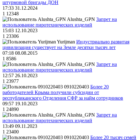
штурмовой бригады ДОН
17:33 31.12.2024
1
12348
Alushta_GPN
Запрет на
использование пиротехнических изделий
15:03 12.10.2023
1
23306
Yurijman
Индустриально развитая
цивилизация существует на Земле десятки тысяч лет
07:18 08.08.2015
1
8586
Alushta_GPN
Запрет на
использование пиротехнических изделий
12:57 26.10.2023
1
23977
0910220403
Более 20
работодателей Крыма получили субсидии от
республиканского Отделения СФР за найм сотрудников
09:57 19.10.2023
1
24890
Alushta_GPN
Запрет на
использование пиротехнических изделий
13:49 09.11.2023
1
23400
0910220403
Более 20 тысяч семей