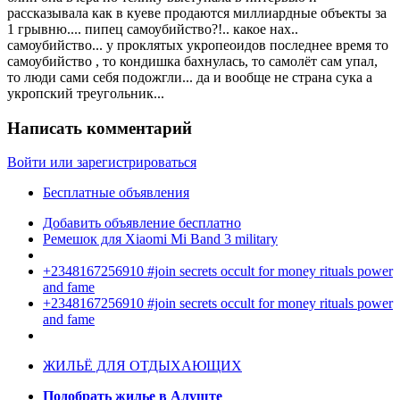
рассказывала как в куеве продаются миллиардные объекты за
1 грывню.... пипец самоубийство?!.. какое нах..
самоубийство... у проклятых укропеоидов последнее время то
самоубийство , то кондишка бахнулась, то самолёт сам упал,
то люди сами себя подожгли... да и вообще не страна сука а
укропский треугольник...
Написать комментарий
Войти или зарегистрироваться
Бесплатные объявления
Добавить объявление бесплатно
Ремешок для Xiaomi Mi Band 3 military
+2348167256910 #join secrets occult for money rituals power
and fame
+2348167256910 #join secrets occult for money rituals power
and fame
ЖИЛЬЁ ДЛЯ ОТДЫХАЮЩИХ
Подобрать жилье в Алуште