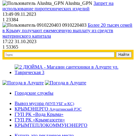
Alushta_GPN
Запрет на
использование пиротехнических изделий
13:49 09.11.2023
1
23384
0910220403
Более 20 тысяч семей
в Крыму получают ежемесячную выплату из средств
материнского капитала
17:22 31.10.2023
1
53365
Городские службы
Вывоз мусора
(МУП УБГ и КС)
КРЫМЭНЕРГО
Алуштинский РЭС
ГУП РК «Вода Крыма»
ГУП РК «Крымгазсети»
КРЫМТЕПЛОКОММУНЭНЕРГО
Купить это рекламное место