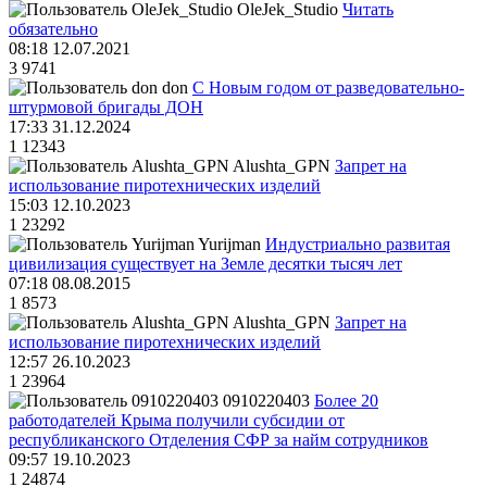
OleJek_Studio
Читать
обязательно
08:18 12.07.2021
3
9741
don
С Новым годом от разведовательно-
штурмовой бригады ДОН
17:33 31.12.2024
1
12343
Alushta_GPN
Запрет на
использование пиротехнических изделий
15:03 12.10.2023
1
23292
Yurijman
Индустриально развитая
цивилизация существует на Земле десятки тысяч лет
07:18 08.08.2015
1
8573
Alushta_GPN
Запрет на
использование пиротехнических изделий
12:57 26.10.2023
1
23964
0910220403
Более 20
работодателей Крыма получили субсидии от
республиканского Отделения СФР за найм сотрудников
09:57 19.10.2023
1
24874