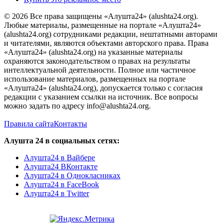
© 2026 Все права защищены «Алушта24» (alushta24.org).
Любые материалы, размещенные на портале «Алушта24»
(alushta24.org) сотрудниками редакции, нештатными авторами
и читателями, являются объектами авторского права. Права
«Алушта24» (alushta24.org) на указанные материалы
охраняются законодательством о правах на результаты
интеллектуальной деятельности. Полное или частичное
использование материалов, размещенных на портале
«Алушта24» (alushta24.org), допускается только с согласия
редакции с указанием ссылки на источник. Все вопросы
можно задать по адресу info@alushta24.org.
Правила сайта
Контакты
Алушта 24 в социальных сетях:
Алушта24 в Вайбере
Алушта24 ВКонтакте
Алушта24 в Однокласниках
Алушта24 в FaceBook
Алушта24 в Twitter