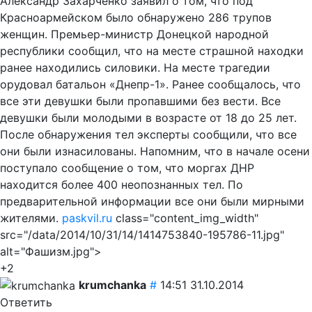
Александр Захарченко заявил о том, что под
Красноармейском было обнаружено 286 трупов
женщин. Премьер-министр Донецкой народной
республики сообщил, что на месте страшной находки
ранее находились силовики. На месте трагедии
орудовал батальон «Днепр-1». Ранее сообщалось, что
все эти девушки были пропавшими без вести. Все
девушки были молодыми в возрасте от 18 до 25 лет.
После обнаружения тел эксперты сообщили, что все
они были изнасилованы. Напомним, что в начале осени
поступало сообщение о том, что моргах ДНР
находится более 400 неопознанных тел. По
предварительной информации все они были мирными
жителями.
paskvil.ru
class="content_img_width"
src="/data/2014/10/31/14/1414753840-195786-11.jpg"
alt="Фашизм.jpg">
+2
krumchanka
#
14:51 31.10.2014
Ответить