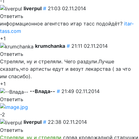
-1
liverpul
#
21:03 02.11.2014
Ответить
информационное агентство итар тасс подойдёт?
itar-
tass.com
+1
krumchanka
#
21:11 02.11.2014
Ответить
Стреляли, ну и стреляли. Чего раздули.Лучше
сказать,что артисты едут и везут лекарства ( за что
им спасибо).
+1
--Влада--
#
21:49 02.11.2014
Ответить
-2
liverpul
#
22:38 02.11.2014
Ответить
Стреляли, ну и стреляли
слова кровожадной старушки