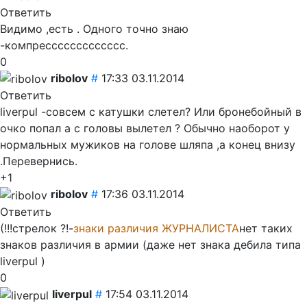
Ответить
Видимо ,есть . Одного точно знаю
-компрессссссссссссс.
0
ribolov
#
17:33 03.11.2014
Ответить
liverpul -совсем с катушки слетел? Или бронебойный в
очко попал а с головы вылетел ? Обычно наоборот у
нормальных мужиков на голове шляпа ,а конец внизу
.Перевернись.
+1
ribolov
#
17:36 03.11.2014
Ответить
(!!!стрелок ?!-
знаки различия ЖУРНАЛИСТА
нет таких
знаков различия в армии (даже нет знака дебила типа
liverpul )
0
liverpul
#
17:54 03.11.2014