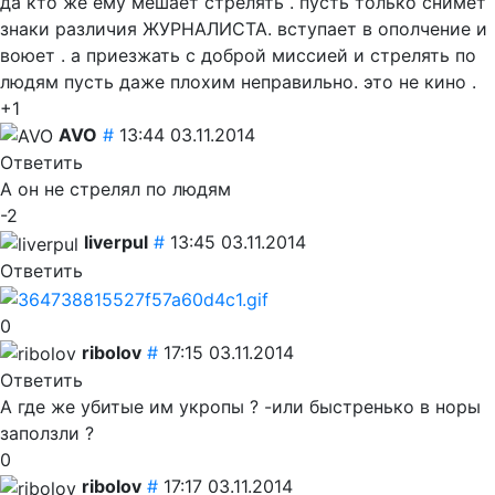
да кто же ему мешает стрелять . пусть только снимет
знаки различия ЖУРНАЛИСТА. вступает в ополчение и
воюет . а приезжать с доброй миссией и стрелять по
людям пусть даже плохим неправильно. это не кино .
+1
AVO
#
13:44 03.11.2014
Ответить
А он не стрелял по людям
-2
liverpul
#
13:45 03.11.2014
Ответить
0
ribolov
#
17:15 03.11.2014
Ответить
А где же убитые им укропы ? -или быстренько в норы
заползли ?
0
ribolov
#
17:17 03.11.2014