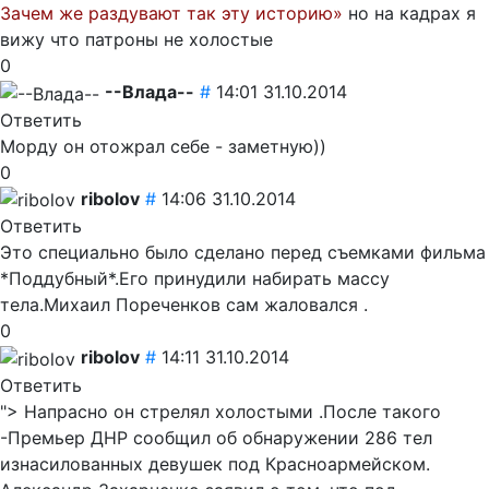
Зачем же раздувают так эту историю»
но на кадрах я
вижу что патроны не холостые
0
--Влада--
#
14:01 31.10.2014
Ответить
Морду он отожрал себе - заметную))
0
ribolov
#
14:06 31.10.2014
Ответить
Это специально было сделано перед съемками фильма
*Поддубный*.Его принудили набирать массу
тела.Михаил Пореченков сам жаловался .
0
ribolov
#
14:11 31.10.2014
Ответить
"> Напрасно он стрелял холостыми .После такого
-Премьер ДНР сообщил об обнаружении 286 тел
изнасилованных девушек под Красноармейском.