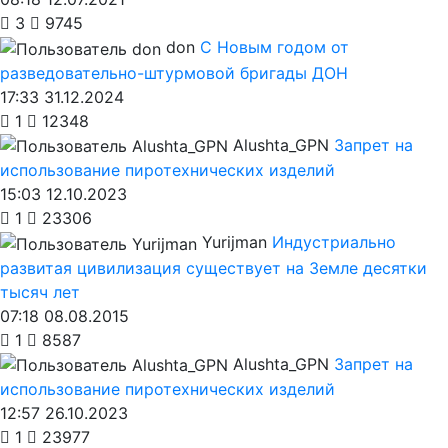
3
9745
don
С Новым годом от
разведовательно-штурмовой бригады ДОН
17:33 31.12.2024
1
12348
Alushta_GPN
Запрет на
использование пиротехнических изделий
15:03 12.10.2023
1
23306
Yurijman
Индустриально
развитая цивилизация существует на Земле десятки
тысяч лет
07:18 08.08.2015
1
8587
Alushta_GPN
Запрет на
использование пиротехнических изделий
12:57 26.10.2023
1
23977