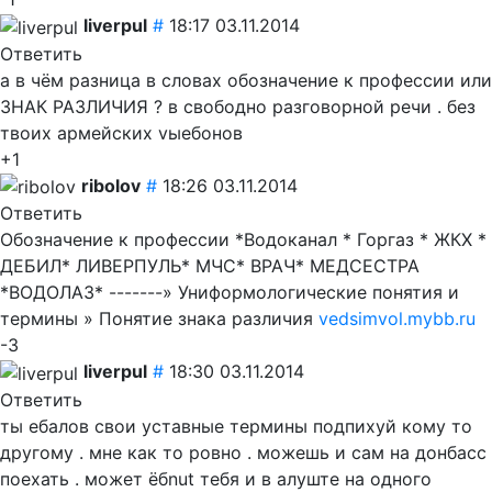
liverpul
#
18:17 03.11.2014
Ответить
а в чём разница в словах обозначение к профессии или
ЗНАК РАЗЛИЧИЯ ? в свободно разговорной речи . без
твоих армейских vыебонов
+1
ribolov
#
18:26 03.11.2014
Ответить
Обозначение к профессии *Водоканал * Горгаз * ЖКХ *
ДЕБИЛ* ЛИВЕРПУЛЬ* МЧС* ВРАЧ* МЕДСЕСТРА
*ВОДОЛАЗ* -------» Униформологические понятия и
термины » Понятие знака различия
vedsimvol.mybb.ru
-3
liverpul
#
18:30 03.11.2014
Ответить
ты ебалов свои уставные термины подпихуй кому то
другому . мне как то ровно . можешь и сам на донбасс
поехать . может ёбnut тебя и в алуште на одного