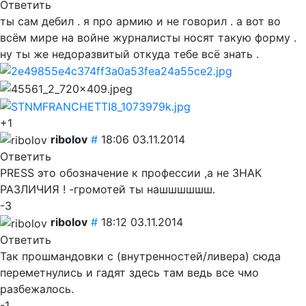
Ответить
ты сам дебил . я про армию и не говорил . а вот во
всём мире на войне журналисты носят такую форму .
ну ты же недоразвитый откуда тебе всё знать .
+1
ribolov
#
18:06 03.11.2014
Ответить
PRESS это обозначение к профессии ,а не ЗНАК
РАЗЛИЧИЯ ! -громотей ты нашшшшшш.
-3
ribolov
#
18:12 03.11.2014
Ответить
Так прошмандовки с (внутренностей/ливера) сюда
переметнулись и гадят здесь там ведь все чмо
разбежалось.
-1