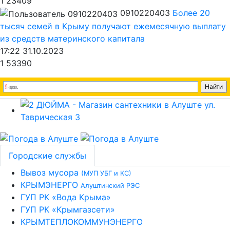
1
23409
0910220403
Более 20
тысяч семей в Крыму получают ежемесячную выплату
из средств материнского капитала
17:22 31.10.2023
1
53390
Городские службы
Вывоз мусора
(МУП УБГ и КС)
КРЫМЭНЕРГО
Алуштинский РЭС
ГУП РК «Вода Крыма»
ГУП РК «Крымгазсети»
КРЫМТЕПЛОКОММУНЭНЕРГО