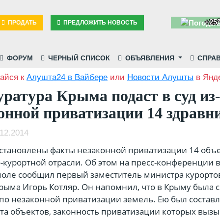
+25
ПРОДАТЬ
ПРЕДЛОЖИТЬ НОВОСТЬ
ФОРУМ
ЧЕРНЫЙ СПИСОК
ОБЪЯВЛЕНИЯ
СПРА
айся к
Алушта24 в Вайбере
или
Новости Алушты
в Янде
ратура Крыма подаст в суд из-
онной приватизации 14 здравн
12.2014
становлены факты незаконной приватизации 14 объ
-курортной отрасли. Об этом на пресс-конференции 
оле сообщил первый заместитель министра курорто
рыма Игорь Котляр. Он напомнил, что в Крыму была 
по незаконной приватизации земель. Ею был составл
ста объектов, законность приватизации которых выз