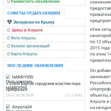
сомнения.
Разместить объявление
предоста
СОВЕТЫ ОТДЫХАЮЩИМ
приватиз
предприят
Экскурсии по Крыму
«Уже сего
Цены в Алуште
санаторий
Фото Алушты
по 12 объ
Каталог организаций
2015 года
по этим 1
Карта Алушты
приватиза
ПОСЛЕДНИЕ ОБНОВЛЕНИЯ
Он добави
занимают 
HARRY555
Российск
У отеля Бартон городским властям пора
«Укрпрофз
прибраться
объекты, 
14:57 30.06.2026
1
3431
Алуште и 
Алушта24
на сегодн