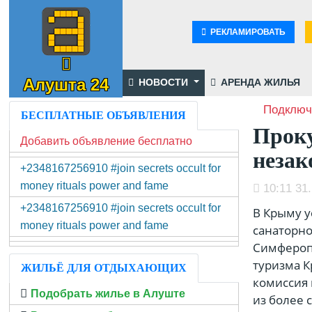
РЕКЛАМИРОВАТЬ
Алушта 24
НОВОСТИ
АРЕНДА ЖИЛЬЯ
Подключ
БЕСПЛАТНЫЕ ОБЪЯВЛЕНИЯ
Проку
Добавить объявление бесплатно
незак
+2348167256910 #join secrets occult for
money rituals power and fame
10:11 31.
+2348167256910 #join secrets occult for
В Крыму у
money rituals power and fame
санаторно
Симфероп
туризма К
ЖИЛЬЁ ДЛЯ ОТДЫХАЮЩИХ
комиссия 
Подобрать жилье в Алуште
из более 