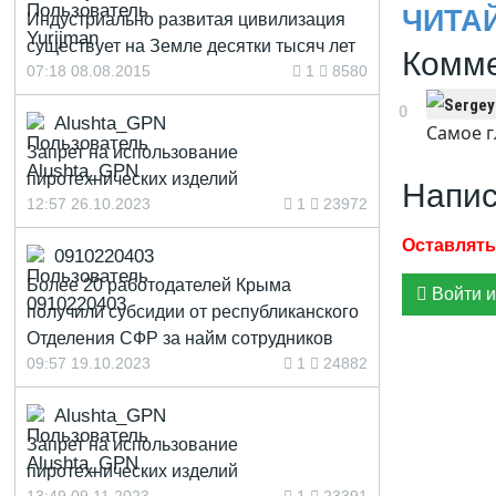
ЧИТА
Индустриально развитая цивилизация
существует на Земле десятки тысяч лет
Комме
07:18 08.08.2015
1
8580
0
Alushta_GPN
Самое г
Запрет на использование
пиротехнических изделий
Напис
12:57 26.10.2023
1
23972
0910220403
Более 20 работодателей Крыма
Войти и
получили субсидии от республиканского
Отделения СФР за найм сотрудников
09:57 19.10.2023
1
24882
Alushta_GPN
Запрет на использование
пиротехнических изделий