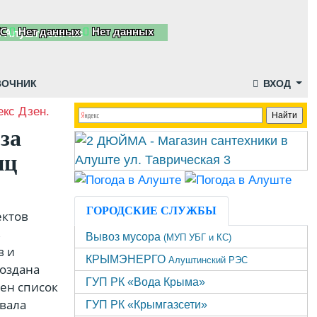
℃
Нет данных
Нет данных
ВОЧНИК
ВХОД
кс Дзен.
за
иц
ГОРОДСКИЕ СЛУЖБЫ
ектов
в
Вывоз мусора
(МУП УБГ и КС)
в и
КРЫМЭНЕРГО
Алуштинский РЭС
создана
ГУП РК «Вода Крыма»
ен список
ывала
ГУП РК «Крымгазсети»