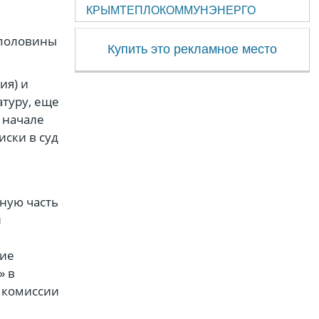
КРЫМТЕПЛОКОММУНЭНЕРГО
 половины
Купить это рекламное место
ия) и
туру, еще
 начале
иски в суд
ную часть
и
кие
» в
 комиссии