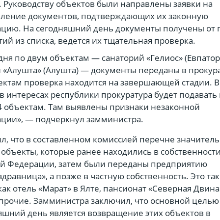
 Руководству объектов были направлены заявки на
вление документов, подтверждающих их законную
ацию. На сегодняшний день документы получены от
ий из списка, ведется их тщательная проверка.
дня по двум объектам — санаторий «Гелиос» (Евпатор
 «Алушта» (Алушта) — документы переданы в прокура
ектам проверка находится на завершающей стадии. В
 в интересах республики прокуратура будет подавать 
4 объектам. Там выявлены признаки незаконной
ции», — подчеркнул замминистра.
л, что в составленном комиссией перечне значитель
объекты, которые ранее находились в собственност
ой Федерации, затем были переданы предприятию
дравница», а позже в частную собственность. Это та
как отель «Марат» в Ялте, пансионат «Северная Двина
прочие. Замминистра заключил, что основной целью
яшний день является возвращение этих объектов в