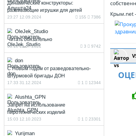
собственн
Динамические конструкторы:
развивающие игрушки для детей
Крым.net -
23:27 12.09.2024
155
7386
OleJek_Studio
Читать обязательно
08:18 12.07.2021
3
9742
V
don
С Новым годом от разведовательно-
ОЦЕ
штурмовой бригады ДОН
17:33 31.12.2024
1
12344
Alushta_GPN
Запрет на использование
пиротехнических изделий
15:03 12.10.2023
1
23301
Yurijman