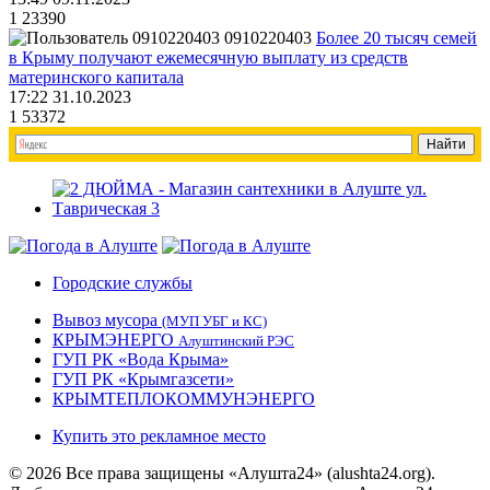
1
23390
0910220403
Более 20 тысяч семей
в Крыму получают ежемесячную выплату из средств
материнского капитала
17:22 31.10.2023
1
53372
Городские службы
Вывоз мусора
(МУП УБГ и КС)
КРЫМЭНЕРГО
Алуштинский РЭС
ГУП РК «Вода Крыма»
ГУП РК «Крымгазсети»
КРЫМТЕПЛОКОММУНЭНЕРГО
Купить это рекламное место
© 2026 Все права защищены «Алушта24» (alushta24.org).