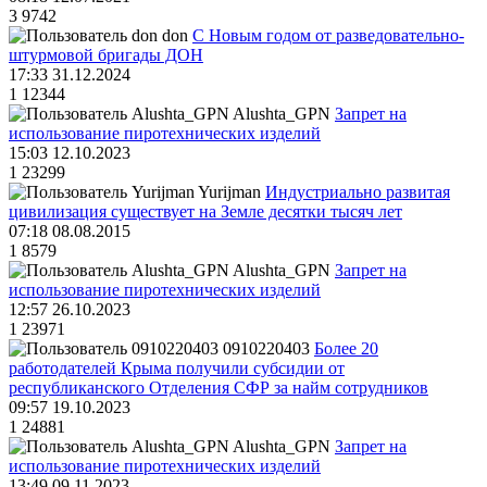
3
9742
don
С Новым годом от разведовательно-
штурмовой бригады ДОН
17:33 31.12.2024
1
12344
Alushta_GPN
Запрет на
использование пиротехнических изделий
15:03 12.10.2023
1
23299
Yurijman
Индустриально развитая
цивилизация существует на Земле десятки тысяч лет
07:18 08.08.2015
1
8579
Alushta_GPN
Запрет на
использование пиротехнических изделий
12:57 26.10.2023
1
23971
0910220403
Более 20
работодателей Крыма получили субсидии от
республиканского Отделения СФР за найм сотрудников
09:57 19.10.2023
1
24881
Alushta_GPN
Запрет на
использование пиротехнических изделий
13:49 09.11.2023