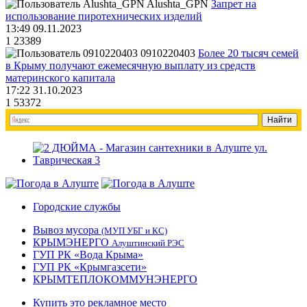
Alushta_GPN
Запрет на
использование пиротехнических изделий
13:49 09.11.2023
1
23389
0910220403
Более 20 тысяч семей
в Крыму получают ежемесячную выплату из средств
материнского капитала
17:22 31.10.2023
1
53372
Городские службы
Вывоз мусора
(МУП УБГ и КС)
КРЫМЭНЕРГО
Алуштинский РЭС
ГУП РК «Вода Крыма»
ГУП РК «Крымгазсети»
КРЫМТЕПЛОКОММУНЭНЕРГО
Купить это рекламное место