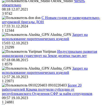
OleJek_Studio
Читать
обязательно
08:18 12.07.2021
3
9742
don
С Новым годом от разведовательно-
штурмовой бригады ДОН
17:33 31.12.2024
1
12344
Alushta_GPN
Запрет на
использование пиротехнических изделий
15:03 12.10.2023
1
23299
Yurijman
Индустриально развитая
цивилизация существует на Земле десятки тысяч лет
07:18 08.08.2015
1
8579
Alushta_GPN
Запрет на
использование пиротехнических изделий
12:57 26.10.2023
1
23971
0910220403
Более 20
работодателей Крыма получили субсидии от
республиканского Отделения СФР за найм сотрудников
09:57 19.10.2023
1
24881