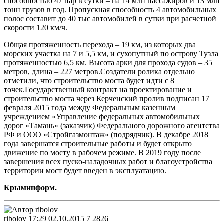
способностью 47 пар в сутки – на 14 млн пассажиров и 13 млн
тонн грузов в год. Пропускная способность 4 автомобильных
полос составит до 40 тыс автомобилей в сутки при расчетной
скорости 120 км/ч.
Общая протяженность перехода – 19 км, из которых два
морских участка на 7 и 5,5 км, и сухопутный по острову Тузла
протяженностью 6,5 км. Высота арки для прохода судов – 35
метров, длина – 227 метров.Создатели ролика отдельно
отметили, что строительство моста будет идти с 8
точек.Государственный контракт на проектирование и
строительство моста через Керченский пролив подписан 17
февраля 2015 года между Федеральным казенным
учреждением «Управление федеральных автомобильных
дорог «Тамань» (заказчик) Федерального дорожного агентства
РФ и ООО «Стройгазмонтаж» (подрядчик). В декабре 2018
года завершатся строительные работы и будет открыто
движение по мосту в рабочем режиме. В 2019 году после
завершения всех пуско-наладочных работ и благоустройства
территории мост будет введен в эксплуатацию.
Крыминформ.
ribolov
17:29 02.10.2015
7
2826