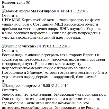
Комментарии (
6
)
0
Маяк-Информ
#
14:24 31.12.2015
Ответить
UPD: МВД Херсонской области начало проверку по факту
«падения опоры». Сотрудники МВД Херсонской области
прибыли на место падения опоры ЛЭП, идущей с Украины в
Крым, сообщает ведомство. Сейчас по факту повреждения
участка высоковольтных линий идет проверка.
+1
yurchic73
#
19:03 31.12.2015
Ответить
России надо немножко перекрыть газ в сторону Европы и
сослаться на правосеков или левосеков, якобы они подорвали
газопровод и пусть Европа возьмет за жопу эту
педерастическо-американскую олигархию во главе с
Потрошенко и Яйценюх, которая готова лечь костьми во благо
украинского народа,борцами с коррупцией, бляха-муха!
0
kompress
#
19:06 31.12.2015
Ответить
Уверяю вас, что такой вариант бандеровцы уже проигрывают.
Они скажут, что взорвали россияне, а в действительности,
сделают они. Такие игры вполне возможны, но, что
интересно, европейцы поверят бандеровцам, а не России.