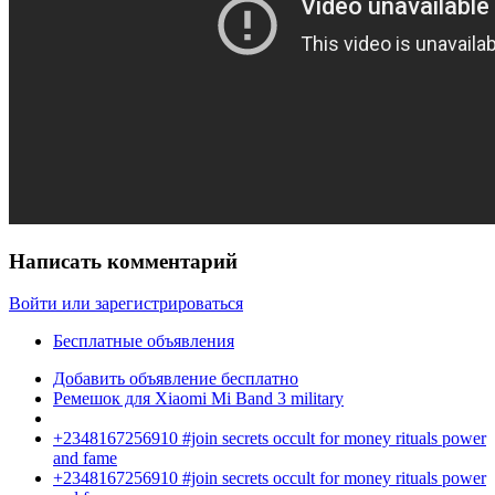
Написать комментарий
Войти или зарегистрироваться
Бесплатные объявления
Добавить объявление бесплатно
Ремешок для Xiaomi Mi Band 3 military
+2348167256910 #join secrets occult for money rituals power
and fame
+2348167256910 #join secrets occult for money rituals power