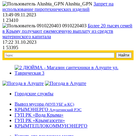
Alushta_GPN
Запрет на
использование пиротехнических изделий
13:49 09.11.2023
1
23410
0910220403
Более 20 тысяч семей
в Крыму получают ежемесячную выплату из средств
материнского капитала
17:22 31.10.2023
1
53395
Городские службы
Вывоз мусора
(МУП УБГ и КС)
КРЫМЭНЕРГО
Алуштинский РЭС
ГУП РК «Вода Крыма»
ГУП РК «Крымгазсети»
КРЫМТЕПЛОКОММУНЭНЕРГО