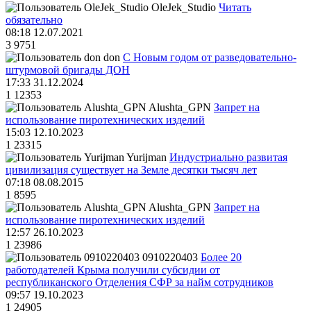
OleJek_Studio
Читать
обязательно
08:18 12.07.2021
3
9751
don
С Новым годом от разведовательно-
штурмовой бригады ДОН
17:33 31.12.2024
1
12353
Alushta_GPN
Запрет на
использование пиротехнических изделий
15:03 12.10.2023
1
23315
Yurijman
Индустриально развитая
цивилизация существует на Земле десятки тысяч лет
07:18 08.08.2015
1
8595
Alushta_GPN
Запрет на
использование пиротехнических изделий
12:57 26.10.2023
1
23986
0910220403
Более 20
работодателей Крыма получили субсидии от
республиканского Отделения СФР за найм сотрудников
09:57 19.10.2023
1
24905