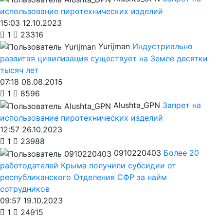
использование пиротехнических изделий
15:03 12.10.2023
1
23316
Yurijman
Индустриально
развитая цивилизация существует на Земле десятки
тысяч лет
07:18 08.08.2015
1
8596
Alushta_GPN
Запрет на
использование пиротехнических изделий
12:57 26.10.2023
1
23988
0910220403
Более 20
работодателей Крыма получили субсидии от
республиканского Отделения СФР за найм
сотрудников
09:57 19.10.2023
1
24915