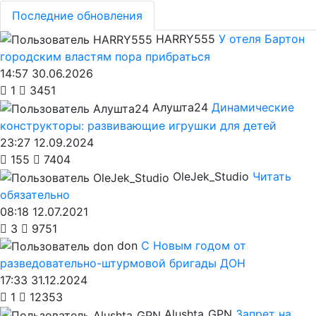
Последние обновления
HARRY555
У отеля Бартон
городским властям пора прибраться
14:57 30.06.2026
1
3451
Алушта24
Динамические
конструкторы: развивающие игрушки для детей
23:27 12.09.2024
155
7404
OleJek_Studio
Читать
обязательно
08:18 12.07.2021
3
9751
don
С Новым годом от
разведовательно-штурмовой бригады ДОН
17:33 31.12.2024
1
12353
Alushta_GPN
Запрет на