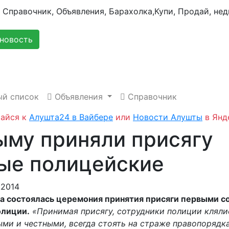
новость
й список
Объявления
Справочник
айся к
Алушта24 в Вайбере
или
Новости Алушты
в Янд
ыму приняли присягу
ые полицейские
.2014
 состоялась церемония принятия присяги первыми с
олиции.
«Принимая присягу, сотрудники полиции кляли
ми и честными, всегда стоять на страже правопорядк