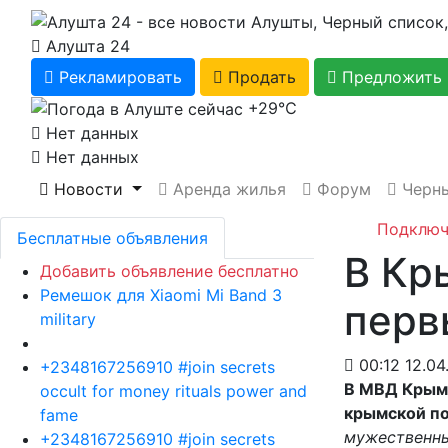
Алушта 24
Рекламировать
Продать
Предложить 
+29℃
Нет данных
Нет данных
Новости
Аренда жилья
Форум
Черны
Подключ
Бесплатные объявления
В Кр
Добавить объявление бесплатно
Ремешок для Xiaomi Mi Band 3
перв
military
00:12 12.04
+2348167256910 #join secrets
В МВД Крыма
occult for money rituals power and
крымской п
fame
мужественны
+2348167256910 #join secrets