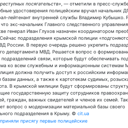
преступных посягательств»
, — отметили в пресс-служб
бные удостоверения полицейским вручал начальник 
рал-лейтенант внутренней службы Владимир Кубышко. 
что экс-начальник Главного следственного управления
ве генерал Иван Глухов назначен координатором прео
Сейчас подразделения крымской полиции «подгоняютс
ВД России. В первую очередь решено укрепить подраз
го департамента МВД. Решается вопрос о формирован
 подразделений связи, которые будут обеспечивать п
ма ко всем служебным и информационным системам М
лиция должна получить доступ к российским информ
 базам данных, а также к картотекам судимых, розыска
рта. В крымской милиции будут сформированы структ
щие государственную защиту сотрудников правоохран
ей, граждан, важных свидетелей и членов их семей. Т
ет вопрос о модернизации материальной базы своего
ьного подразделения в Крыму. ©
cit.ua