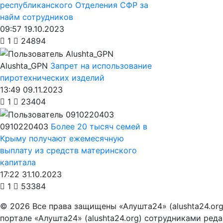
республиканского Отделения СФР за
найм сотрудников
09:57 19.10.2023
1
24894
Alushta_GPN
Запрет на использование
пиротехнических изделий
13:49 09.11.2023
1
23404
0910220403
Более 20 тысяч семей в
Крыму получают ежемесячную
выплату из средств материнского
капитала
17:22 31.10.2023
1
53384
© 2026 Все права защищены «Алушта24» (alushta24.or
портале «Алушта24» (alushta24.org) сотрудниками ред