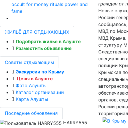
граждан от 
occult for money rituals power and
Новые служе
fame
России гене
сообщалось, 
МВД по Моск
ЖИЛЬЁ ДЛЯ ОТДЫХАЮЩИХ
МВД Крыма. 
Подобрать жилье в Алуште
структуру М
Разместить объявление
Следственно
специальных
Советы отдыхающим
полиции Кры
Экскурсии по Крыму
Крымская по
Цены в Алуште
специальным
Фото Алушты
автотранспо
Каталог организаций
обеспечиваю
Карта Алушты
органов, суд
России реша
Последние обновления
территориал
HARRY555