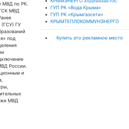
КРЫМЭНЕРГО
Алуштинский РЭС
е МВД по РК.
ГУП РК «Вода Крыма»
ДГСК МВД
ГУП РК «Крымгазсети»
Ранее
КРЫМТЕПЛОКОММУНЭНЕРГО
 (ГСУ) ГУ
бразований
Купить это рекламное место
я» под
деления
ии
одключение
ВД России.
ационным и
,
уры,
ительных
акже МВД