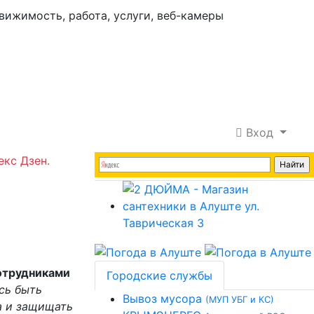
Вход
екс Дзен.
отрудниками
Городские службы
сь быть
Вывоз мусора
(МУП УБГ и КС)
а и защищать