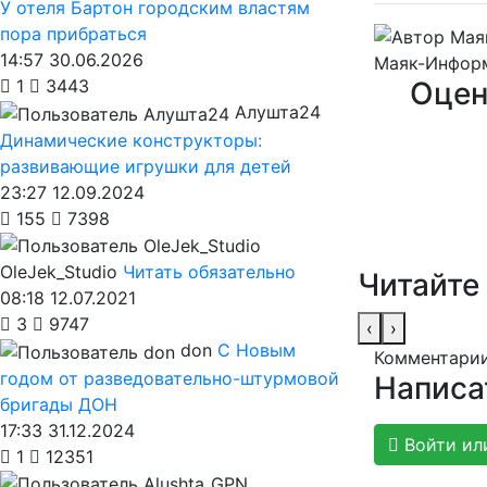
У отеля Бартон городским властям
пора прибраться
14:57 30.06.2026
Маяк-Инфор
Оцен
1
3443
Алушта24
Динамические конструкторы:
развивающие игрушки для детей
23:27 12.09.2024
155
7398
OleJek_Studio
Читать обязательно
Читайте
08:18 12.07.2021
3
9747
‹
›
don
С Новым
Комментарии
годом от разведовательно-штурмовой
Написа
бригады ДОН
17:33 31.12.2024
Войти ил
1
12351