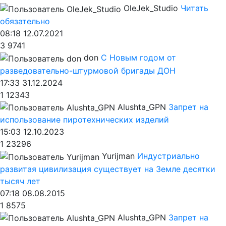
OleJek_Studio
Читать
обязательно
08:18 12.07.2021
3
9741
don
С Новым годом от
разведовательно-штурмовой бригады ДОН
17:33 31.12.2024
1
12343
Alushta_GPN
Запрет на
использование пиротехнических изделий
15:03 12.10.2023
1
23296
Yurijman
Индустриально
развитая цивилизация существует на Земле десятки
тысяч лет
07:18 08.08.2015
1
8575
Alushta_GPN
Запрет на