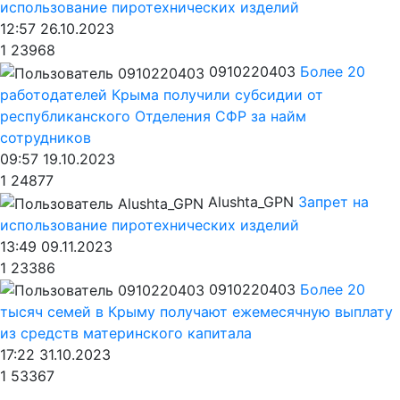
использование пиротехнических изделий
12:57 26.10.2023
1
23968
0910220403
Более 20
работодателей Крыма получили субсидии от
республиканского Отделения СФР за найм
сотрудников
09:57 19.10.2023
1
24877
Alushta_GPN
Запрет на
использование пиротехнических изделий
13:49 09.11.2023
1
23386
0910220403
Более 20
тысяч семей в Крыму получают ежемесячную выплату
из средств материнского капитала
17:22 31.10.2023
1
53367