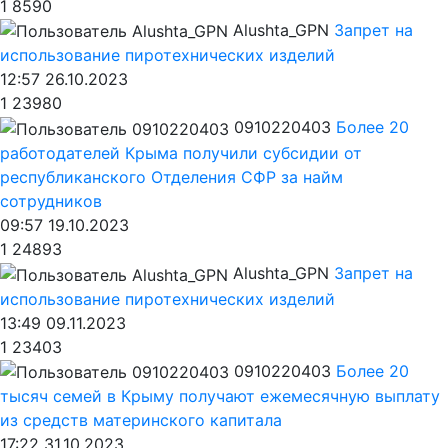
1
8590
Alushta_GPN
Запрет на
использование пиротехнических изделий
12:57 26.10.2023
1
23980
0910220403
Более 20
работодателей Крыма получили субсидии от
республиканского Отделения СФР за найм
сотрудников
09:57 19.10.2023
1
24893
Alushta_GPN
Запрет на
использование пиротехнических изделий
13:49 09.11.2023
1
23403
0910220403
Более 20
тысяч семей в Крыму получают ежемесячную выплату
из средств материнского капитала
17:22 31.10.2023