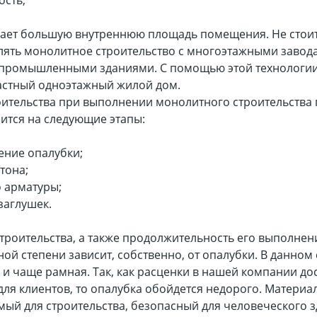
ость;
ает большую внутреннюю площадь помещения. Не стои
лять монолитное строительство с многоэтажными завод
 промышленными зданиями. С помощью этой технологи
частный одноэтажный жилой дом.
оительства при выполнении монолитного строительства 
ится на следующие этапы:
ение опалубки;
тона;
о арматуры;
заглушек.
троительства, а также продолжительность его выполнени
ой степени зависит, собственно, от опалубки. В данном
 и чаще рамная. Так, как расценки в нашей компании до
ля клиентов, то опалубка обойдется недорого. Материал
ый для строительства, безопасный для человеческого з