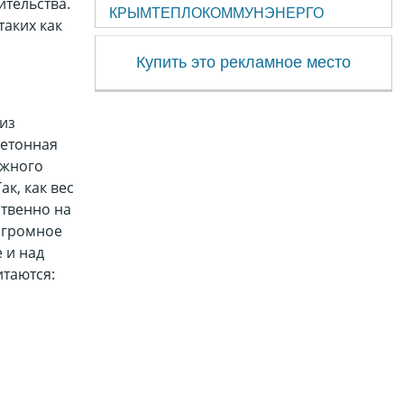
ительства.
КРЫМТЕПЛОКОММУНЭНЕРГО
таких как
Купить это рекламное место
 из
бетонная
ужного
Так, как вес
ственно на
огромное
 и над
таются: