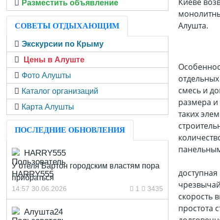
Киеве воз
Разместить объявление
монолитные
Алушта.
СОВЕТЫ ОТДЫХАЮЩИМ
Экскурсии по Крыму
Цены в Алуште
Особенност
Фото Алушты
отдельных 
смесь и д
Каталог организаций
размера 
Карта Алушты
таких эле
строитель
ПОСЛЕДНИЕ ОБНОВЛЕНИЯ
количеств
панельным
HARRY555
У отеля Бартон городским властям пора
доступная 
прибраться
чрезвычай
14:57 30.06.2026
1
3435
скорость 
простота с
Алушта24