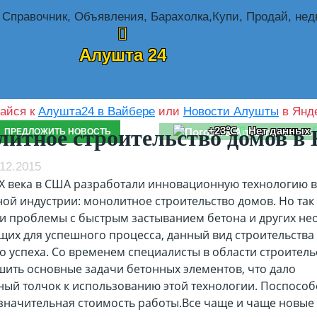
Алушта 24
айся к
Алушта24 в Вайбере
или
Новости Алушты
в Янде
+23℃
Нет данных
итное строительство домов в 
ПРЕДЛОЖИТЬ НОВОСТЬ
12.2015
ХХ века в США разработали инновационную технологию в
ой индустрии: монолитное строительство домов. Но так 
и проблемы с быстрым застыванием бетона и других н
щих для успешного процесса, данный вид строительства
о успеха. Со временем специалисты в области строитель
шить основные задачи бетонных элементов, что дало
ный толчок к использованию этой технологии. Поспособ
езначительная стоимость работы.Все чаще и чаще новые 