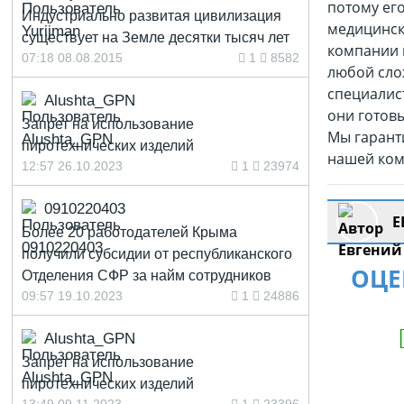
потому его
Индустриально развитая цивилизация
медицинск
существует на Земле десятки тысяч лет
компании 
07:18 08.08.2015
1
8582
любой сло
специалис
Alushta_GPN
они готов
Запрет на использование
Мы гарант
пиротехнических изделий
нашей ком
12:57 26.10.2023
1
23974
0910220403
Е
Более 20 работодателей Крыма
получили субсидии от республиканского
ОЦЕ
Отделения СФР за найм сотрудников
09:57 19.10.2023
1
24886
Alushta_GPN
Запрет на использование
пиротехнических изделий