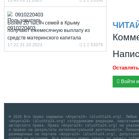
13:49 09.11.2023
1
23396
0910220403
Более 20 тысяч семей в Крыму
ЧИТА
получают ежемесячную выплату из
Комме
средств материнского капитала
17:22 31.10.2023
1
53375
Напис
Войти и
© 2026 Все права защищены «Алушта24» (alushta24.org). Любые
«Алушта24» (alushta24.org) сотрудниками редакции, нештатным
авторского права. Права «Алушта24» (alushta24.org) на указа
о правах на результаты интеллектуальной деятельности. Полно
размещенных на портале «Алушта24» (alushta24.org), допускае
ссылки на источник. Все вопросы можно задать по адресу info