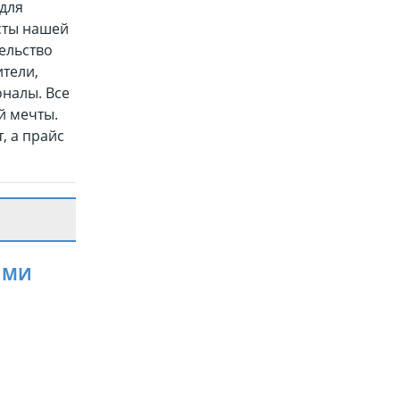
 для
сты нашей
ельство
тели,
оналы. Все
й мечты.
, а прайс
ЯМИ