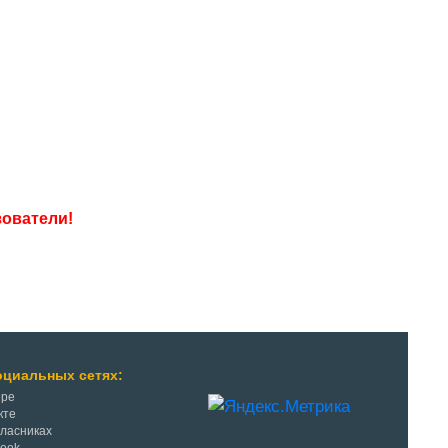
оциальных сетях:
ере
кте
класниках