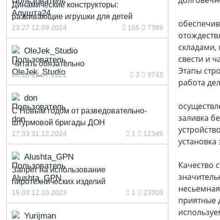
долговечн
Динамические конструкторы:
развивающие игрушки для детей
обеспечив
23:27 12.09.2024
155
7389
отождеств
складами,
OleJek_Studio
свести и 
Читать обязательно
Этапы стр
08:18 12.07.2021
3
9743
работа дел
don
осуществл
С Новым годом от разведовательно-
заливка бе
штурмовой бригады ДОН
устройств
17:33 31.12.2024
1
12345
установка 
Alushta_GPN
Качество с
Запрет на использование
значительн
пиротехнических изделий
несьемная
15:03 12.10.2023
1
23303
приятные д
используем
Yurijman