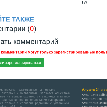
TW
ЙТЕ ТАКЖЕ
нтарии (
0
)
ать комментарий
ли зарегистрироваться
Алушта 24 в с
 материалы, размещенные на портале
и авторами и читателями, являются объектами
Алушта24 в Вайб
нные материалы охраняются законодательством
Алушта24 ВКонта
е или частичное использование материалов,
Алушта24 в Одно
тся только с согласия редакции с указанием
@alushta24.org.