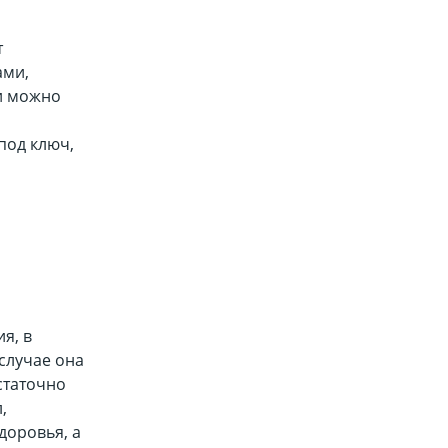
т
ами,
и можно
под ключ,
я, в
 случае она
статочно
,
доровья, а