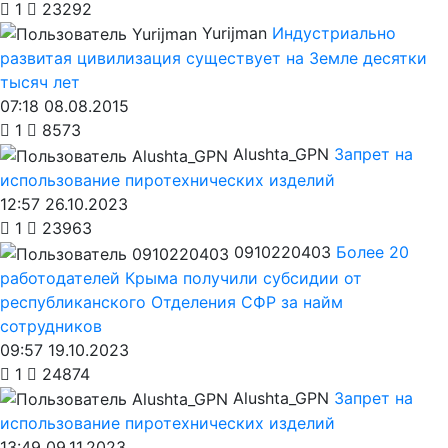
1
23292
Yurijman
Индустриально
развитая цивилизация существует на Земле десятки
тысяч лет
07:18 08.08.2015
1
8573
Alushta_GPN
Запрет на
использование пиротехнических изделий
12:57 26.10.2023
1
23963
0910220403
Более 20
работодателей Крыма получили субсидии от
республиканского Отделения СФР за найм
сотрудников
09:57 19.10.2023
1
24874
Alushta_GPN
Запрет на
использование пиротехнических изделий
13:49 09.11.2023