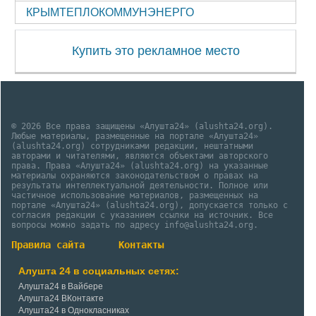
КРЫМТЕПЛОКОММУНЭНЕРГО
Купить это рекламное место
© 2026 Все права защищены «Алушта24» (alushta24.org).
Любые материалы, размещенные на портале «Алушта24»
(alushta24.org) сотрудниками редакции, нештатными
авторами и читателями, являются объектами авторского
права. Права «Алушта24» (alushta24.org) на указанные
материалы охраняются законодательством о правах на
результаты интеллектуальной деятельности. Полное или
частичное использование материалов, размещенных на
портале «Алушта24» (alushta24.org), допускается только с
согласия редакции с указанием ссылки на источник. Все
вопросы можно задать по адресу info@alushta24.org.
Правила сайта
Контакты
Алушта 24 в социальных сетях:
Алушта24 в Вайбере
Алушта24 ВКонтакте
Алушта24 в Однокласниках