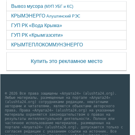
Вывоз мусора
(МУП УБГ и КС)
КРЫМЭНЕРГО
Алуштинский РЭС
ГУП РК «Вода Крыма»
ГУП РК «Крымгазсети»
КРЫМТЕПЛОКОММУНЭНЕРГО
Купить это рекламное место
© 2026 Все права защищены «Алушта24» (alushta24.org).
Любые материалы, размещенные на портале «Алушта24»
(alushta24.org) сотрудниками редакции, нештатными
авторами и читателями, являются объектами авторского
права. Права «Алушта24» (alushta24.org) на указанные
материалы охраняются законодательством о правах на
результаты интеллектуальной деятельности. Полное или
частичное использование материалов, размещенных на
портале «Алушта24» (alushta24.org), допускается только с
согласия редакции с указанием ссылки на источник. Все