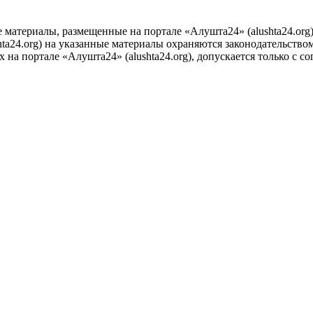
е материалы, размещенные на портале «Алушта24» (alushta24.or
ta24.org) на указанные материалы охраняются законодательством
на портале «Алушта24» (alushta24.org), допускается только с с