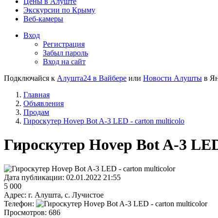
Цены в Алуште
Экскурсии по Крыму
Веб-камеры
Вход
Регистрация
Забыл пароль
Вход на сайт
Подключайся к
Алушта24 в Вайбере
или
Новости Алушты
в Ян
Главная
Объявления
Продам
Гироскутер Hovep Bot A-3 LED - carton multicolo
Гироскутер Hovep Bot A-3 LED 
Дата публикации:
02.01.2022 21:55
5 000
Адрес:
г. Алушта, с. Лучистое
Телефон:
Просмотров:
686