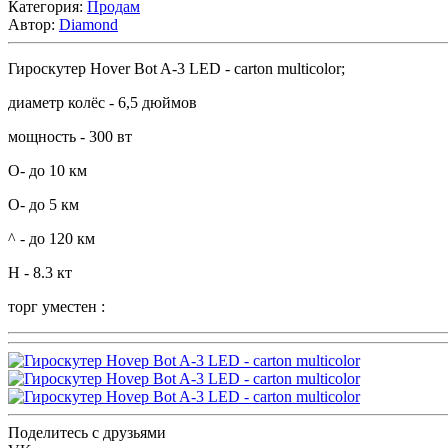
Категория:
Продам
Автор:
Diamond
Гироскутер Hover Bot A-3 LED - carton multicolor;
диаметр колёс - 6,5 дюймов
мощность - 300 вт
О- до 10 км
О- до 5 км
^ - до 120 км
H - 8.3 кт
торг уместен :
Поделитесь с друзьями