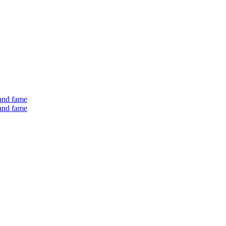
 and fame
 and fame