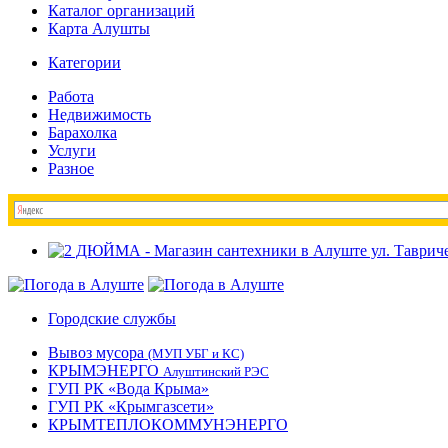
Каталог организаций
Карта Алушты
Категории
Работа
Недвижимость
Барахолка
Услуги
Разное
Городские службы
Вывоз мусора
(МУП УБГ и КС)
КРЫМЭНЕРГО
Алуштинский РЭС
ГУП РК «Вода Крыма»
ГУП РК «Крымгазсети»
КРЫМТЕПЛОКОММУНЭНЕРГО