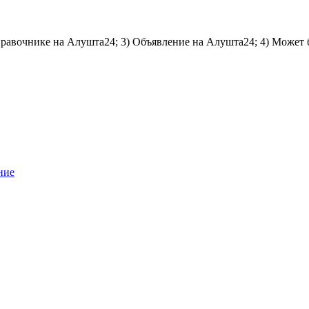
справочнике на Алушта24; 3) Объявление на Алушта24; 4) Может 
ние