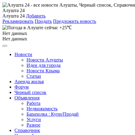
Алушта 24
Алушта 24
Добавить
Рекламировать
Продать
Предложить новость
+25℃
Нет данных
Нет данных
Новости
Новости Алушты
Идеи для города
Новости Крыма
Статьи
Аренда жилья
Форум
Черный список
Объявления
Работа
Недвижимость
Барахолка : Купи/Продай
Услуги
Разное
Справочник