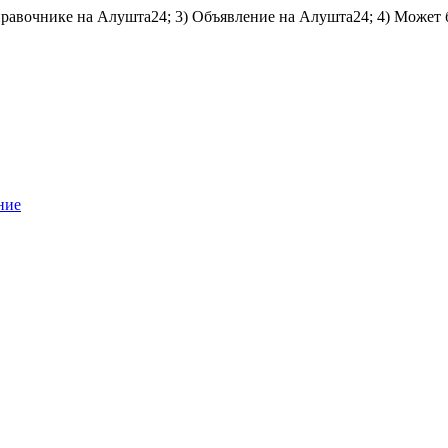
справочнике на Алушта24; 3) Объявление на Алушта24; 4) Может 
ние