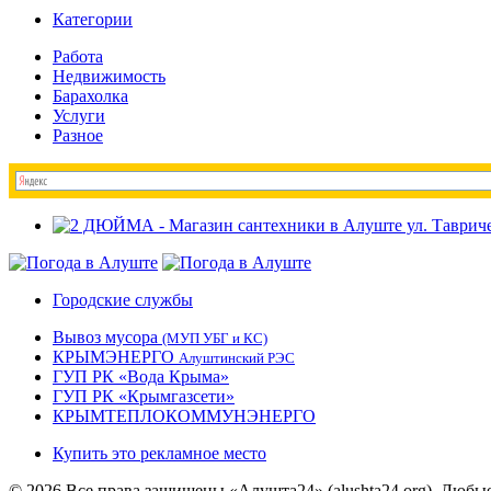
Категории
Работа
Недвижимость
Барахолка
Услуги
Разное
Городские службы
Вывоз мусора
(МУП УБГ и КС)
КРЫМЭНЕРГО
Алуштинский РЭС
ГУП РК «Вода Крыма»
ГУП РК «Крымгазсети»
КРЫМТЕПЛОКОММУНЭНЕРГО
Купить это рекламное место
© 2026 Все права защищены «Алушта24» (alushta24.org). Любы