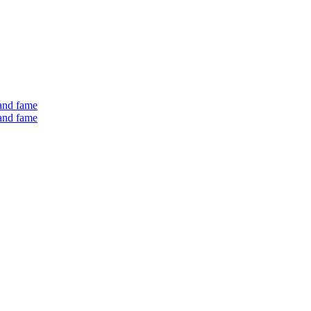
 and fame
 and fame