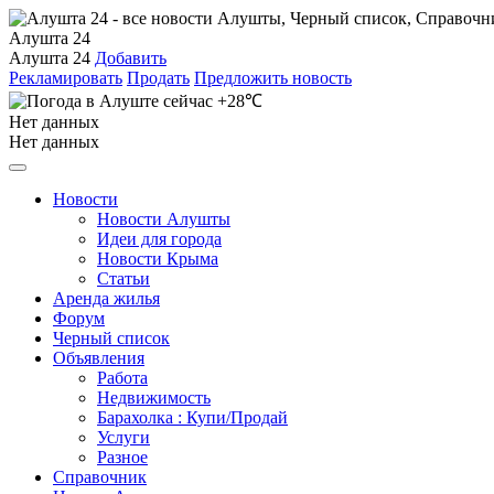
Алушта 24
Алушта 24
Добавить
Рекламировать
Продать
Предложить новость
+28℃
Нет данных
Нет данных
Новости
Новости Алушты
Идеи для города
Новости Крыма
Статьи
Аренда жилья
Форум
Черный список
Объявления
Работа
Недвижимость
Барахолка : Купи/Продай
Услуги
Разное
Справочник