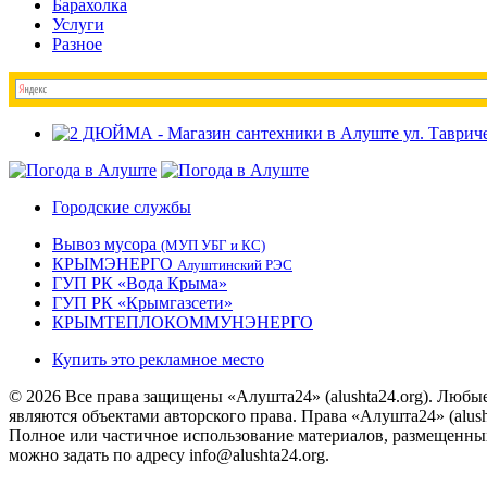
Барахолка
Услуги
Разное
Городские службы
Вывоз мусора
(МУП УБГ и КС)
КРЫМЭНЕРГО
Алуштинский РЭС
ГУП РК «Вода Крыма»
ГУП РК «Крымгазсети»
КРЫМТЕПЛОКОММУНЭНЕРГО
Купить это рекламное место
© 2026 Все права защищены «Алушта24» (alushta24.org). Любы
являются объектами авторского права. Права «Алушта24» (alush
Полное или частичное использование материалов, размещенных 
можно задать по адресу info@alushta24.org.