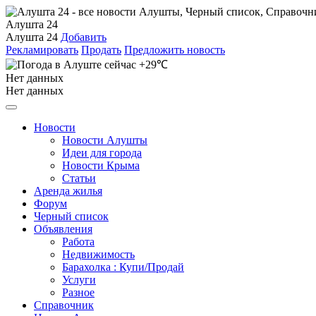
Алушта 24
Алушта 24
Добавить
Рекламировать
Продать
Предложить новость
+29℃
Нет данных
Нет данных
Новости
Новости Алушты
Идеи для города
Новости Крыма
Статьи
Аренда жилья
Форум
Черный список
Объявления
Работа
Недвижимость
Барахолка : Купи/Продай
Услуги
Разное
Справочник