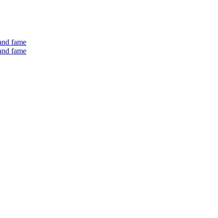
 and fame
 and fame