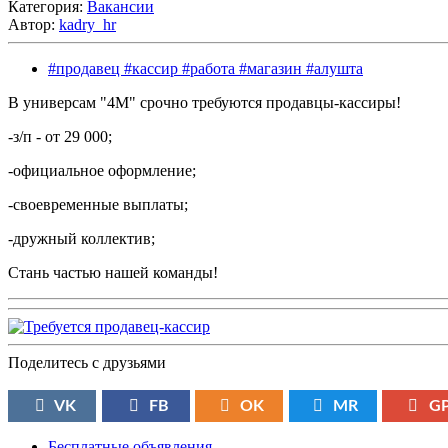
Категория:
Вакансии
Автор:
kadry_hr
#продавец #кассир #работа #магазин #алушта
В универсам "4М" срочно требуются продавцы-кассиры!
-з/п - от 29 000;
-официальное оформление;
-своевременные выплаты;
-дружный коллектив;
Стань частью нашей команды!
Поделитесь с друзьями
VK
FB
OK
MR
G
Бесплатные объявления