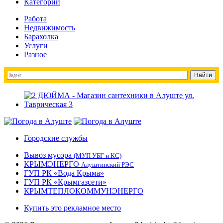
Категории
Работа
Недвижимость
Барахолка
Услуги
Разное
Городские службы
Вывоз мусора
(МУП УБГ и КС)
КРЫМЭНЕРГО
Алуштинский РЭС
ГУП РК «Вода Крыма»
ГУП РК «Крымгазсети»
КРЫМТЕПЛОКОММУНЭНЕРГО
Купить это рекламное место