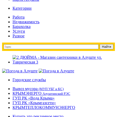
Категории
Работа
Недвижимость
Барахолка
Услуги
Разное
Городские службы
Вывоз мусора
(МУП УБГ и КС)
КРЫМЭНЕРГО
Алуштинский РЭС
ГУП РК «Вода Крыма»
ГУП РК «Крымгазсети»
КРЫМТЕПЛОКОММУНЭНЕРГО
Купить это рекламное место