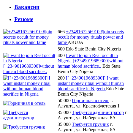
Вакансии
Резюме
666
+2348167256910 #join secrets
occult for money rituals power and
fame
ABUJA
500
Edo State Benin City Nigeria
400
I want to join Real occult in
Nigeria [+2349019689300]without
human blood sacrifice..
Edo State
Benin City Nigeria
200
[[+2349019689300]] I want
instant money ritual without human
blood sacrifice in Nigeria
Edo State
Benin City Nigeria
50 000
Горничная в отель
г.
Алушта, ул. Краснофлотская 1
35 000
Требуется администратор
г.
Алушта, ул. Набережная, 6А
35 000
Требуется грузчик
г.
Алушта, ул. Набережная, 6А