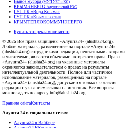
Вывоз мусора
(МУП УБГ и КС)
КРЫМЭНЕРГО
Алуштинский РЭС
ГУП РК «Вода Крыма»
ГУП РК «Крымгазсети»
КРЫМТЕПЛОКОММУНЭНЕРГО
Купить это рекламное место
© 2026 Все права защищены «Алушта24» (alushta24.org).
Любые материалы, размещенные на портале «Алушта24»
(alushta24.org) сотрудниками редакции, нештатными авторами
и читателями, являются объектами авторского права. Права
«Алушта24» (alushta24.org) на указанные материалы
охраняются законодательством о правах на результаты
интеллектуальной деятельности. Полное или частичное
использование материалов, размещенных на портале
«Алушта24» (alushta24.org), допускается только с согласия
редакции с указанием ссылки на источник. Все вопросы
можно задать по адресу info@alushta24.org.
Правила сайта
Контакты
Алушта 24 в социальных сетях:
Алушта24 в Вайбере
Алушта24 ВКонтакте