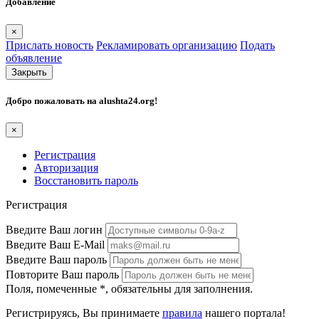
Добавление
×
Прислать новость
Рекламировать организацию
Подать
объявление
Закрыть
Добро пожаловать на
alushta24.org
!
×
Регистрация
Авторизация
Восстановить пароль
Регистрация
Введите Ваш логин
Введите Ваш E-Mail
Введите Ваш пароль
Повторите Ваш пароль
Поля, помеченные
*
, обязательны для заполнения.
Регистрируясь, Вы принимаете
правила
нашего портала!