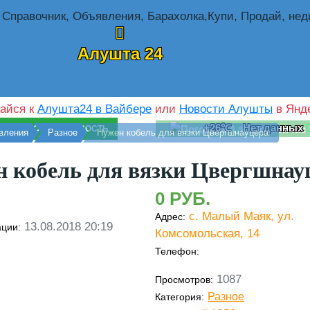
Алушта 24
айся к
Алушта24 в Вайбере
или
Новости Алушты
в Янде
+26℃
Нет данных
ПРЕДЛОЖИТЬ НОВОСТЬ
вления
Разное
Нужен кобель для вязки Цвергшнауцера
 кобель для вязки Цвергшнау
0
с. Малый Маяк, ул.
Адрес:
13.08.2018 20:19
ации:
Комсомольская, 14
Телефон:
1087
Просмотров:
Разное
Категория: