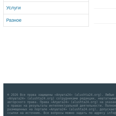
Услуги
Разное
© 2026 Все права защищены «Алушта24» (alushta24.org). Любые
«Алушта24» (alushta24.org) сотрудниками редакции, нештатным
авторского права. Права «Алушта24» (alushta24.org) на указа
о правах на результаты интеллектуальной деятельности. Полно
размещенных на портале «Алушта24» (alushta24.org), допускае
ссылки на источник. Все вопросы можно задать по адресу info