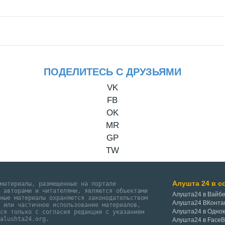
ПОДЕЛИТЕСЬ С ДРУЗЬЯМИ
VK
FB
OK
MR
GP
TW
Алушта 24 в с
 материалы, размещенные на портале
и авторами и читателями, являются объектами
Алушта24 в Вайб
нные материалы охраняются законодательством
Алушта24 ВКонта
е или частичное использование материалов,
Алушта24 в Одно
тся только с согласия редакции с указанием
@alushta24.org.
Алушта24 в Face