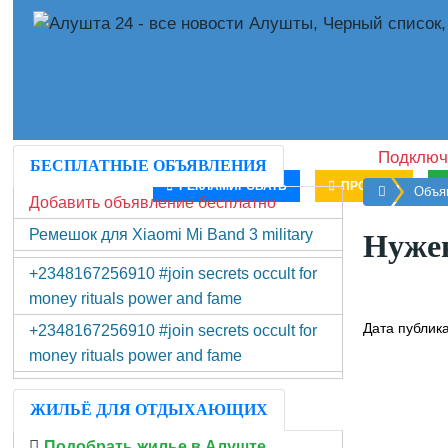
Подключ
БЕСПЛАТНЫЕ ОБЪЯВЛЕНИЯ
РЕКЛАМИРОВАТЬ
ПРОДАТЬ
Главная
Объя
Добавить объявление бесплатно
Ремешок для Xiaomi Mi Band 3 military
Нужен
+2348167256910 #join secrets occult for
money rituals power and fame
Дата публик
+2348167256910 #join secrets occult for
money rituals power and fame
ЖИЛЬЁ ДЛЯ ОТДЫХАЮЩИХ
Подобрать жилье в Алуште