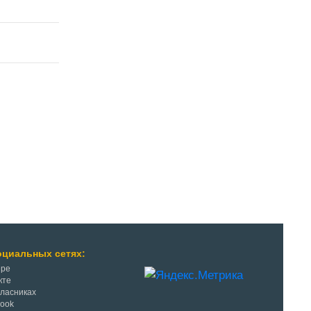
оциальных сетях:
ере
кте
класниках
Book