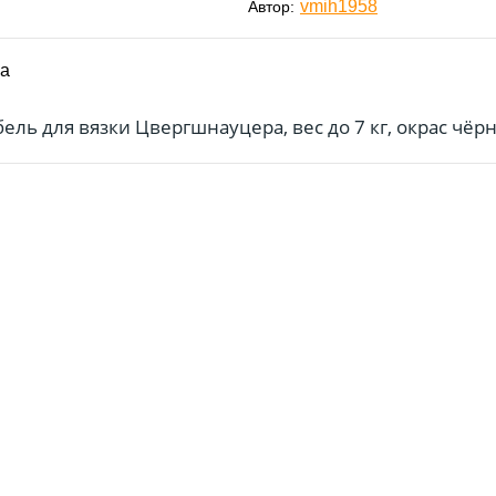
vmih1958
Автор:
ка
ель для вязки Цвергшнауцера, вес до 7 кг, окрас чёр