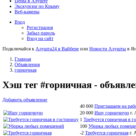
Цены в Алуште
Экскурсии по Крыму
Веб-камеры
Вход
Регистрация
Забыл пароль
Вход на сайт
Подключайся к
Алушта24 в Вайбере
или
Новости Алушты
в Ян
Главная
Объявления
горничная
Хэш тег #горничная - объявл
Добавить объявление
40 000
Приглашаем на раб
20 000
Ищу горничную
г.
1
Требуется горничная в г
100
Уборка любых помещ
-2
Требуется горничная
г.