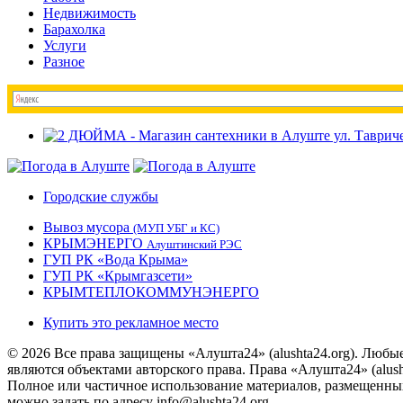
Недвижимость
Барахолка
Услуги
Разное
Городские службы
Вывоз мусора
(МУП УБГ и КС)
КРЫМЭНЕРГО
Алуштинский РЭС
ГУП РК «Вода Крыма»
ГУП РК «Крымгазсети»
КРЫМТЕПЛОКОММУНЭНЕРГО
Купить это рекламное место
© 2026 Все права защищены «Алушта24» (alushta24.org). Любы
являются объектами авторского права. Права «Алушта24» (alush
Полное или частичное использование материалов, размещенных 
можно задать по адресу info@alushta24.org.