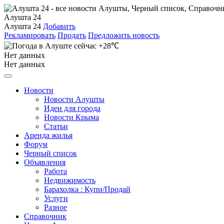
Алушта 24
Алушта 24
Добавить
Рекламировать
Продать
Предложить новость
+28℃
Нет данных
Нет данных
Новости
Новости Алушты
Идеи для города
Новости Крыма
Статьи
Аренда жилья
Форум
Черный список
Объявления
Работа
Недвижимость
Барахолка : Купи/Продай
Услуги
Разное
Справочник