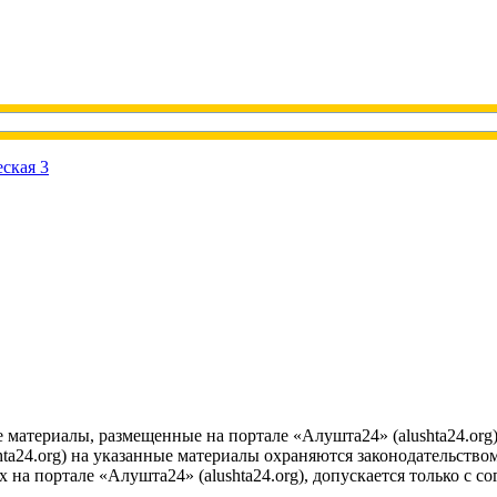
е материалы, размещенные на портале «Алушта24» (alushta24.or
ta24.org) на указанные материалы охраняются законодательством
на портале «Алушта24» (alushta24.org), допускается только с с