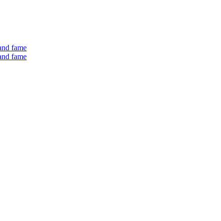
 and fame
 and fame