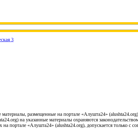
е материалы, размещенные на портале «Алушта24» (alushta24.or
ta24.org) на указанные материалы охраняются законодательством
на портале «Алушта24» (alushta24.org), допускается только с с