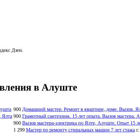
декс Дзен.
явления в Алуште
900
Домашний мастер. Ремонт в квартире, доме. Вызов. Я
900
Грамотный сантехник. 15 лет опыта. Вызов мастера. 
900
Вызов мастера-электрика по Ялте, Алуште. Опыт 15 ле
1 299
Мастер по ремонту стиральных машин 7 лет стажа
г