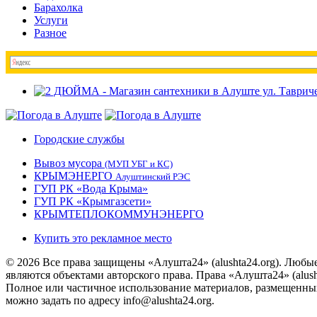
Барахолка
Услуги
Разное
Городские службы
Вывоз мусора
(МУП УБГ и КС)
КРЫМЭНЕРГО
Алуштинский РЭС
ГУП РК «Вода Крыма»
ГУП РК «Крымгазсети»
КРЫМТЕПЛОКОММУНЭНЕРГО
Купить это рекламное место
© 2026 Все права защищены «Алушта24» (alushta24.org). Любы
являются объектами авторского права. Права «Алушта24» (alush
Полное или частичное использование материалов, размещенных 
можно задать по адресу info@alushta24.org.