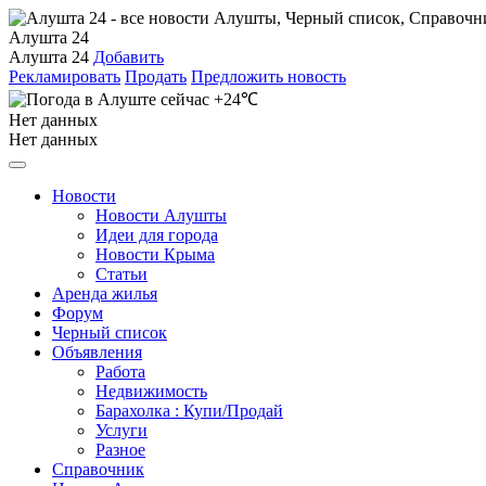
Алушта 24
Алушта 24
Добавить
Рекламировать
Продать
Предложить новость
+24℃
Нет данных
Нет данных
Новости
Новости Алушты
Идеи для города
Новости Крыма
Статьи
Аренда жилья
Форум
Черный список
Объявления
Работа
Недвижимость
Барахолка : Купи/Продай
Услуги
Разное
Справочник