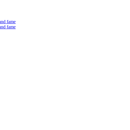
 and fame
 and fame