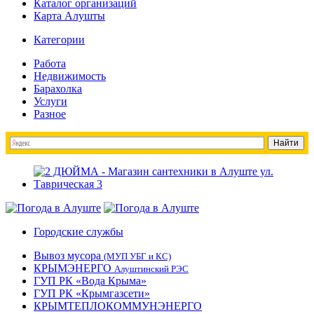
Каталог организаций
Карта Алушты
Категории
Работа
Недвижимость
Барахолка
Услуги
Разное
Городские службы
Вывоз мусора
(МУП УБГ и КС)
КРЫМЭНЕРГО
Алуштинский РЭС
ГУП РК «Вода Крыма»
ГУП РК «Крымгазсети»
КРЫМТЕПЛОКОММУНЭНЕРГО