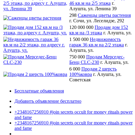
46 кв.м на 2/5 этажа
г.
Алушта, ул. Ленина 39
298
Саженцы цветы растения
г. Сочи, ул. Леселидзе, 292
120 000 000
Продам дом 152
кв.м на /3 этажа
г. Алушта, ул.
1 500 000
Недвижимость
гараж 36 кв.м на 2/2 этажа
г.
Алушта, ул.
750 000
Продам Мерседес-
Бенц CLC-230
г. Алушта, ул.
6 000
Продам 2 шерсть
100%ковра
г. Алушта, ул.
Советская
Бесплатные объявления
Добавить объявление бесплатно
+2348167256910 #join secrets occult for money rituals power
and fame
+2348167256910 #join secrets occult for money rituals power
and fame