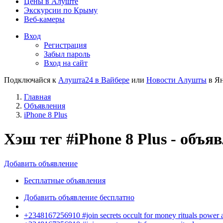
Цены в Алуште
Экскурсии по Крыму
Веб-камеры
Вход
Регистрация
Забыл пароль
Вход на сайт
Подключайся к
Алушта24 в Вайбере
или
Новости Алушты
в Ян
Главная
Объявления
iPhone 8 Plus
Хэш тег #iPhone 8 Plus - объ
Добавить объявление
Бесплатные объявления
Добавить объявление бесплатно
+2348167256910 #join secrets occult for money rituals power