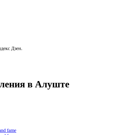
декс Дзен.
явления в Алуште
 and fame