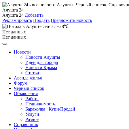
Алушта 24
Алушта 24
Добавить
Рекламировать
Продать
Предложить новость
+28℃
Нет данных
Нет данных
Новости
Новости Алушты
Идеи для города
Новости Крыма
Статьи
Аренда жилья
Форум
Черный список
Объявления
Работа
Недвижимость
Барахолка : Купи/Продай
Услуги
Разное
Справочник