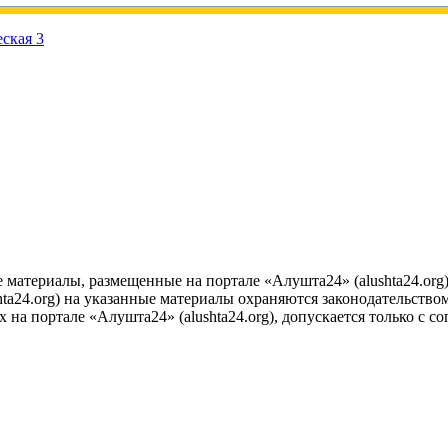
е материалы, размещенные на портале «Алушта24» (alushta24.or
ta24.org) на указанные материалы охраняются законодательством
на портале «Алушта24» (alushta24.org), допускается только с с