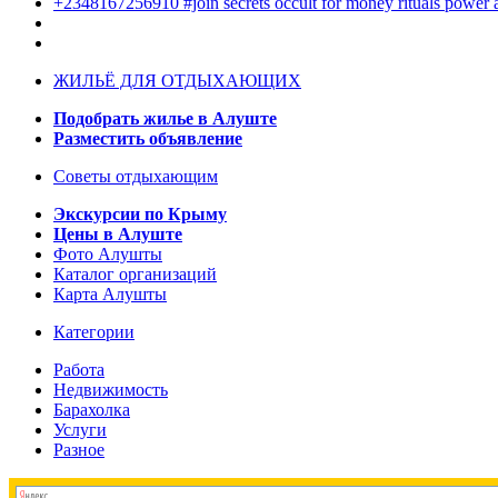
+2348167256910 #join secrets occult for money rituals power
ЖИЛЬЁ ДЛЯ ОТДЫХАЮЩИХ
Подобрать жилье в Алуште
Разместить объявление
Советы отдыхающим
Экскурсии по Крыму
Цены в Алуште
Фото Алушты
Каталог организаций
Карта Алушты
Категории
Работа
Недвижимость
Барахолка
Услуги
Разное