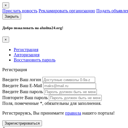
×
Прислать новость
Рекламировать организацию
Подать объявле
Закрыть
Добро пожаловать на
alushta24.org
!
×
Регистрация
Авторизация
Восстановить пароль
Регистрация
Введите Ваш логин
Введите Ваш E-Mail
Введите Ваш пароль
Повторите Ваш пароль
Поля, помеченные
*
, обязательны для заполнения.
Регистрируясь, Вы принимаете
правила
нашего портала!