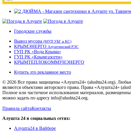
Городские службы
Вывоз мусора
(МУП УБГ и КС)
КРЫМЭНЕРГО
Алуштинский РЭС
ГУП РК «Вода Крыма»
ГУП РК «Крымгазсети»
КРЫМТЕПЛОКОММУНЭНЕРГО
Купить это рекламное место
© 2026 Все права защищены «Алушта24» (alushta24.org). Любы
являются объектами авторского права. Права «Алушта24» (alush
Полное или частичное использование материалов, размещенных 
можно задать по адресу info@alushta24.org.
Правила сайта
Контакты
Алушта 24 в социальных сетях:
Алушта24 в Вайбере