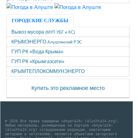
ГОРОДСКИЕ СЛУЖБЫ
Вывоз мусора
(МУП УБГ и КС)
КРЫМЭНЕРГО
Алуштинский РЭС
ГУП РК «Вода Крыма»
ГУП РК «Крымгазсети»
КРЫМТЕПЛОКОММУНЭНЕРГО
Купить это рекламное место
© 2026 Все права защищены «Алушта24» (alushta24.org).
Любые материалы, размещенные на портале «Алушта24»
(alushta24.org) сотрудниками редакции, нештатными
авторами и читателями, являются объектами авторского