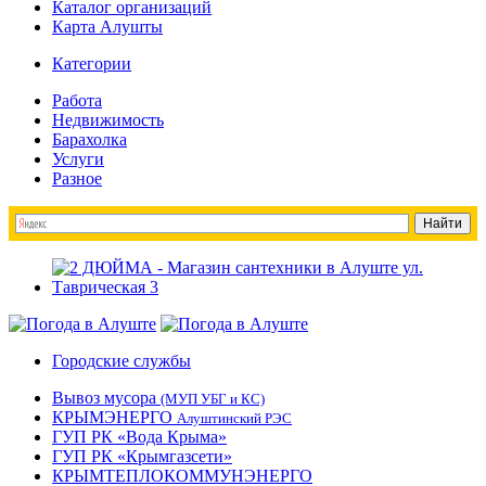
Каталог организаций
Карта Алушты
Категории
Работа
Недвижимость
Барахолка
Услуги
Разное
Городские службы
Вывоз мусора
(МУП УБГ и КС)
КРЫМЭНЕРГО
Алуштинский РЭС
ГУП РК «Вода Крыма»
ГУП РК «Крымгазсети»
КРЫМТЕПЛОКОММУНЭНЕРГО