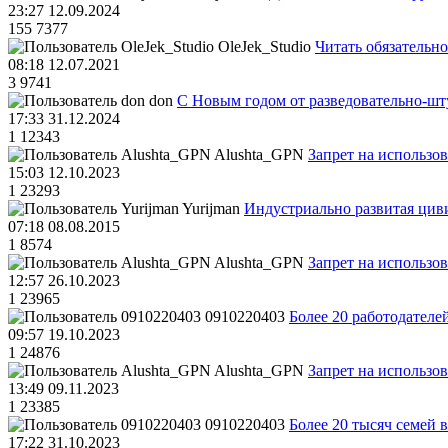
23:27 12.09.2024
155
7377
OleJek_Studio
Читать обязательно
08:18 12.07.2021
3
9741
don
С Новым годом от разведовательно-ш
17:33 31.12.2024
1
12343
Alushta_GPN
Запрет на использо
15:03 12.10.2023
1
23293
Yurijman
Индустриально развитая циви
07:18 08.08.2015
1
8574
Alushta_GPN
Запрет на использо
12:57 26.10.2023
1
23965
0910220403
Более 20 работодател
09:57 19.10.2023
1
24876
Alushta_GPN
Запрет на использо
13:49 09.11.2023
1
23385
0910220403
Более 20 тысяч семей 
17:22 31.10.2023