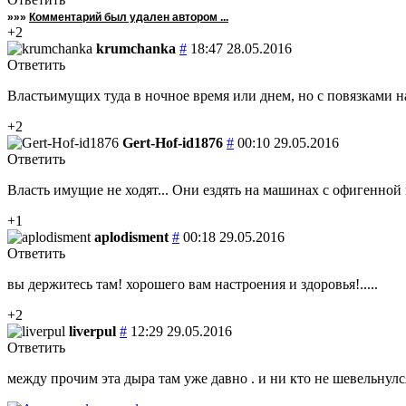
»»»
Комментарий был удален автором ...
+2
krumchanka
#
18:47 28.05.2016
Ответить
Властьимущих туда в ночное время или днем, но с повязками на
+2
Gert-Hof-id1876
#
00:10 29.05.2016
Ответить
Власть имущие не ходят... Они ездять на машинах с офигенной
+1
aplodisment
#
00:18 29.05.2016
Ответить
вы держитесь там! хорошего вам настроения и здоровья!.....
+2
liverpul
#
12:29 29.05.2016
Ответить
между прочим эта дыра там уже давно . и ни кто не шевельнулся