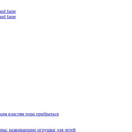
 and fame
 and fame
ким властям пора прибраться
оры: развивающие игрушки для детей