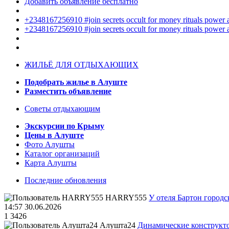
Добавить объявление бесплатно
+2348167256910 #join secrets occult for money rituals power
+2348167256910 #join secrets occult for money rituals power
ЖИЛЬЁ ДЛЯ ОТДЫХАЮЩИХ
Подобрать жилье в Алуште
Разместить объявление
Советы отдыхающим
Экскурсии по Крыму
Цены в Алуште
Фото Алушты
Каталог организаций
Карта Алушты
Последние обновления
HARRY555
У отеля Бартон городс
14:57 30.06.2026
1
3426
Алушта24
Динамические конструкт