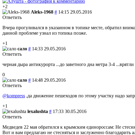
+2
Aleks-1968
#
14:15 29.05.2016
Ответить
Вчера прогуливался в указанном в топике месте, обратил вниман
данной проблеме узнал из топика позже.
+1
сало
#
14:33 29.05.2016
Ответить
черная дыра антикурорта ...до заветного дна метра 3-4 ...врятл
0
сало
#
14:48 29.05.2016
Ответить
@kompress
,да движение пешеходов по этому участку надо запр
+1
lexalushta
#
17:33 30.05.2016
Ответить
Медведев 22 мая обратился к крымским единороссам: Не стесня
Вот и вам предлагаю не стесняться и заслуженно благодарить 