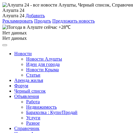
Алушта 24
Алушта 24
Добавить
Рекламировать
Продать
Предложить новость
+28℃
Нет данных
Нет данных
Новости
Новости Алушты
Идеи для города
Новости Крыма
Статьи
Аренда жилья
Форум
Черный список
Объявления
Работа
Недвижимость
Барахолка : Купи/Продай
Услуги
Разное
Справочник