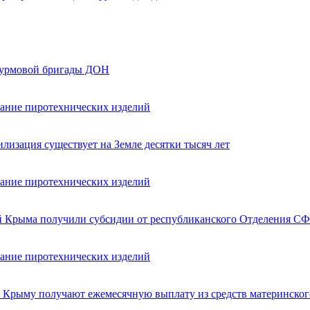
турмовой бригады ДОН
вание пиротехнических изделий
лизация существует на Земле десятки тысяч лет
вание пиротехнических изделий
ей Крыма получили субсидии от республиканского Отделения СФ
вание пиротехнических изделий
в Крыму получают ежемесячную выплату из средств материнског