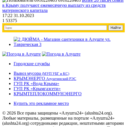
0910220403
Более 20 тысяч семей
в Крыму получают ежемесячную выплату из средств
материнского капитала
17:22 31.10.2023
1
53375
Городские службы
Вывоз мусора
(МУП УБГ и КС)
КРЫМЭНЕРГО
Алуштинский РЭС
ГУП РК «Вода Крыма»
ГУП РК «Крымгазсети»
КРЫМТЕПЛОКОММУНЭНЕРГО
Купить это рекламное место
© 2026 Все права защищены «Алушта24» (alushta24.org).
Любые материалы, размещенные на портале «Алушта24»
(alushta24.org) сотрудниками редакции, нештатными авторами