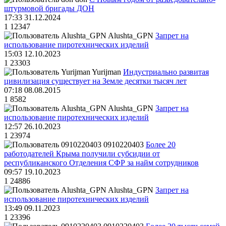
штурмовой бригады ДОН
17:33 31.12.2024
1
12347
Alushta_GPN
Запрет на
использование пиротехнических изделий
15:03 12.10.2023
1
23303
Yurijman
Индустриально развитая
цивилизация существует на Земле десятки тысяч лет
07:18 08.08.2015
1
8582
Alushta_GPN
Запрет на
использование пиротехнических изделий
12:57 26.10.2023
1
23974
0910220403
Более 20
работодателей Крыма получили субсидии от
республиканского Отделения СФР за найм сотрудников
09:57 19.10.2023
1
24886
Alushta_GPN
Запрет на
использование пиротехнических изделий
13:49 09.11.2023
1
23396