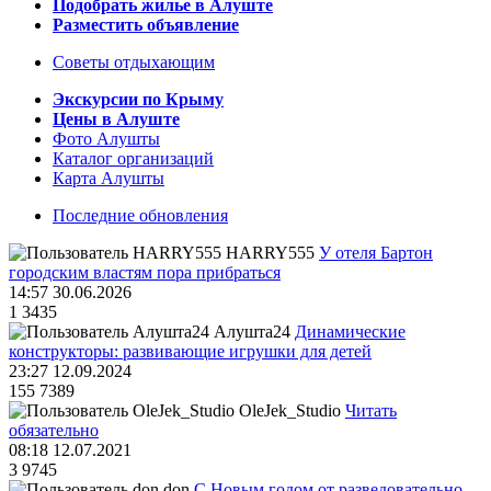
Подобрать жилье в Алуште
Разместить объявление
Советы отдыхающим
Экскурсии по Крыму
Цены в Алуште
Фото Алушты
Каталог организаций
Карта Алушты
Последние обновления
HARRY555
У отеля Бартон
городским властям пора прибраться
14:57 30.06.2026
1
3435
Алушта24
Динамические
конструкторы: развивающие игрушки для детей
23:27 12.09.2024
155
7389
OleJek_Studio
Читать
обязательно
08:18 12.07.2021
3
9745
don
С Новым годом от разведовательно-